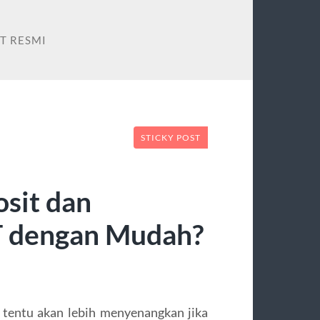
T RESMI
STICKY POST
sit dan
 dengan Mudah?
tentu akan lebih menyenangkan jika