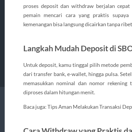
proses deposit dan withdraw berjalan cepa
pemain mencari cara yang praktis supaya 
kemenangan bisa langsung dicairkan tanpa ribet
Langkah Mudah Deposit di SB
Untuk deposit, kamu tinggal pilih metode pemb
dari transfer bank, e-wallet, hingga pulsa. Sete
memasukkan nominal dan nomor rekening tu
diproses dalam hitungan menit.
Baca juga: Tips Aman Melakukan Transaksi Depo
Cara Withdraw yang Praktis d