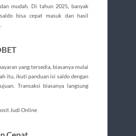
t dan mudah. Di tahun 2025, banyak
saldo bisa cepat masuk dan hasil
.
OBET
ayaran yang tersedia, biasanya mulai
lah itu, ikuti panduan isi saldo dengan
juan. Transaksi biasanya langsung
sit Judi Online
an Cepat