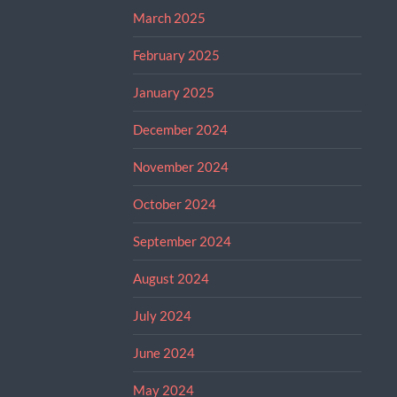
March 2025
February 2025
January 2025
December 2024
November 2024
October 2024
September 2024
August 2024
July 2024
June 2024
May 2024