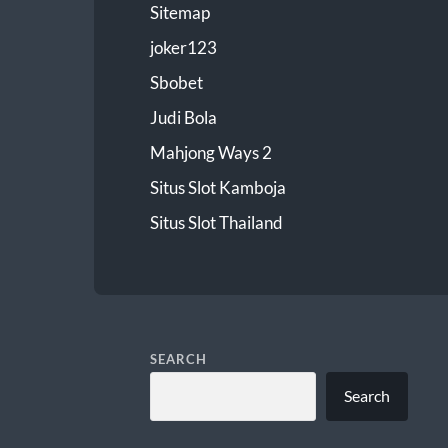
Sitemap
joker123
Sbobet
Judi Bola
Mahjong Ways 2
Situs Slot Kamboja
Situs Slot Thailand
SEARCH
Search