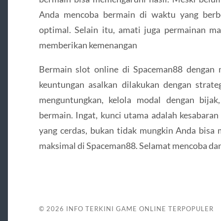
Anda mencoba bermain di waktu yang berbe
optimal. Selain itu, amati juga permainan m
memberikan kemenangan
Bermain slot online di Spaceman88 dengan m
keuntungan asalkan dilakukan dengan strateg
menguntungkan, kelola modal dengan bijak,
bermain. Ingat, kunci utama adalah kesabaran
yang cerdas, bukan tidak mungkin Anda bisa
maksimal di Spaceman88. Selamat mencoba da
© 2026
INFO TERKINI GAME ONLINE TERPOPULER