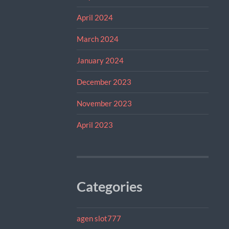
April 2024
March 2024
January 2024
December 2023
November 2023
April 2023
Categories
agen slot777