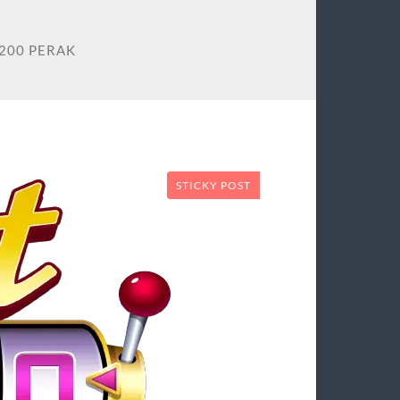
 200 PERAK
STICKY POST