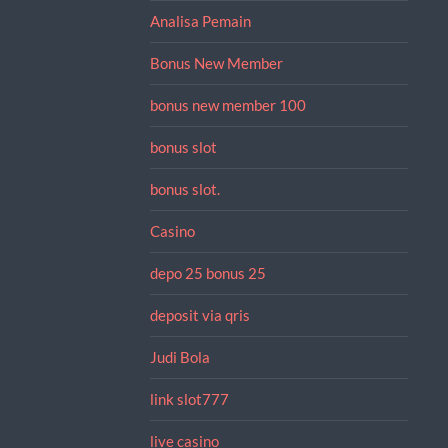
Analisa Pemain
Bonus New Member
bonus new member 100
bonus slot
bonus slot.
Casino
depo 25 bonus 25
deposit via qris
Judi Bola
link slot777
live casino