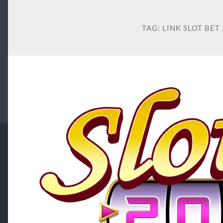
TAG:
LINK SLOT BET