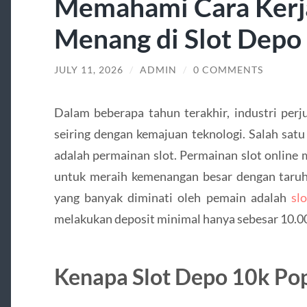
Memahami Cara Kerj
Menang di Slot Depo
JULY 11, 2026
/
ADMIN
/
0 COMMENTS
Dalam beberapa tahun terakhir, industri perj
seiring dengan kemajuan teknologi. Salah satu
adalah permainan slot. Permainan slot onlin
untuk meraih kemenangan besar dengan taruhan
yang banyak diminati oleh pemain adalah
sl
melakukan deposit minimal hanya sebesar 10.00
Kenapa Slot Depo 10k Po