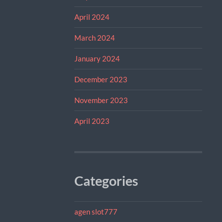
April 2024
March 2024
January 2024
December 2023
November 2023
April 2023
Categories
agen slot777