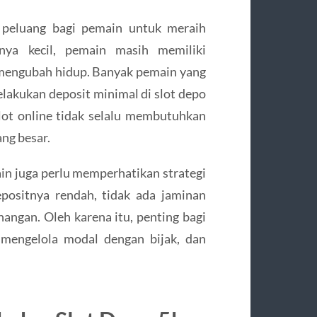
n peluang bagi pemain untuk meraih
nya kecil, pemain masih memiliki
mengubah hidup. Banyak pemain yang
akukan deposit minimal di slot depo
ot online tidak selalu membutuhkan
ng besar.
ain juga perlu memperhatikan strategi
positnya rendah, tidak ada jaminan
ngan. Oleh karena itu, penting bagi
mengelola modal dengan bijak, dan