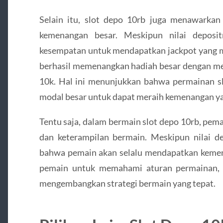
Selain itu, slot depo 10rb juga menawarka
kemenangan besar. Meskipun nilai deposit
kesempatan untuk mendapatkan jackpot yang 
berhasil memenangkan hadiah besar dengan mel
10k. Hal ini menunjukkan bahwa permainan sl
modal besar untuk dapat meraih kemenangan ya
Tentu saja, dalam bermain slot depo 10rb, pem
dan keterampilan bermain. Meskipun nilai de
bahwa pemain akan selalu mendapatkan kemena
pemain untuk memahami aturan permainan, 
mengembangkan strategi bermain yang tepat.