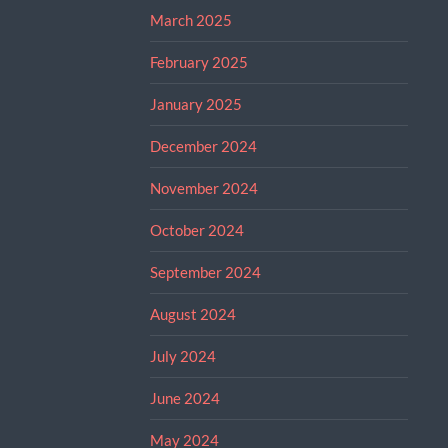
March 2025
February 2025
January 2025
December 2024
November 2024
October 2024
September 2024
August 2024
July 2024
June 2024
May 2024