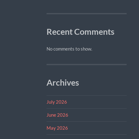
Recent Comments
No comments to show.
Archives
July 2026
June 2026
May 2026