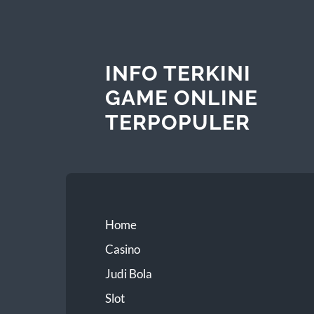
INFO TERKINI
GAME ONLINE
TERPOPULER
Home
Casino
Judi Bola
Slot