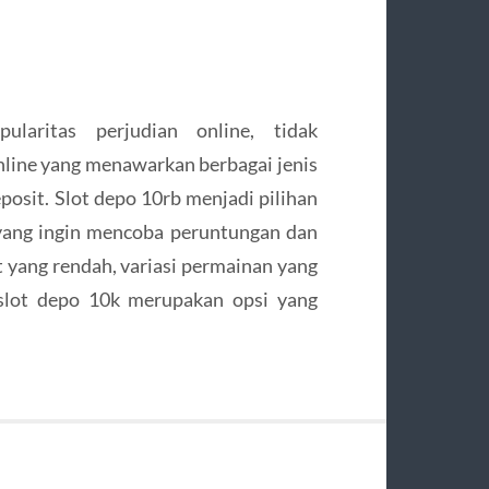
laritas perjudian online, tidak
nline yang menawarkan berbagai jenis
eposit. Slot depo 10rb menjadi pilihan
yang ingin mencoba peruntungan dan
 yang rendah, variasi permainan yang
 slot depo 10k merupakan opsi yang