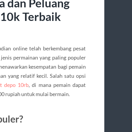
a dan Peluang
 10k Terbaik
udian online telah berkembang pesat
 jenis permainan yang paling populer
e menawarkan kesempatan bagi pemain
 yang relatif kecil. Salah satu opsi
ot depo 10rb
, di mana pemain dapat
0 rupiah untuk mulai bermain.
puler?