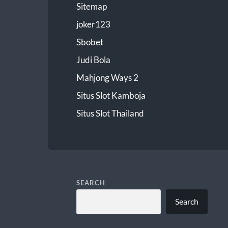
Sitemap
joker123
Sbobet
Judi Bola
Mahjong Ways 2
Situs Slot Kamboja
Situs Slot Thailand
SEARCH
Search