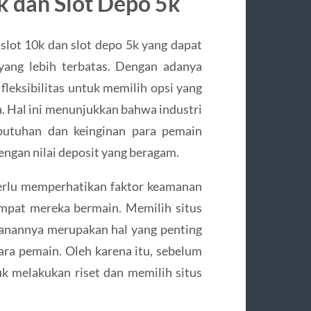
0k dan Slot Depo 5k
i slot 10k dan slot depo 5k yang dapat
yang lebih terbatas. Dengan adanya
 fleksibilitas untuk memilih opsi yang
. Hal ini menunjukkan bahwa industri
butuhan dan keinginan para pemain
ngan nilai deposit yang beragam.
erlu memperhatikan faktor keamanan
empat mereka bermain. Memilih situs
manannya merupakan hal yang penting
ara pemain. Oleh karena itu, sebelum
k melakukan riset dan memilih situs