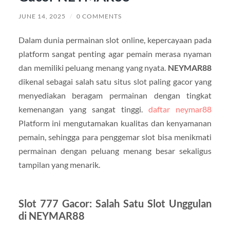
JUNE 14, 2025
/
0 COMMENTS
Dalam dunia permainan slot online, kepercayaan pada
platform sangat penting agar pemain merasa nyaman
dan memiliki peluang menang yang nyata.
NEYMAR88
dikenal sebagai salah satu situs slot paling gacor yang
menyediakan beragam permainan dengan tingkat
kemenangan yang sangat tinggi.
daftar neymar88
Platform ini mengutamakan kualitas dan kenyamanan
pemain, sehingga para penggemar slot bisa menikmati
permainan dengan peluang menang besar sekaligus
tampilan yang menarik.
Slot 777 Gacor: Salah Satu Slot Unggulan
di NEYMAR88