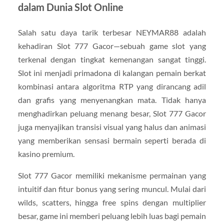
dalam Dunia Slot Online
Salah satu daya tarik terbesar NEYMAR88 adalah
kehadiran Slot 777 Gacor—sebuah game slot yang
terkenal dengan tingkat kemenangan sangat tinggi.
Slot ini menjadi primadona di kalangan pemain berkat
kombinasi antara algoritma RTP yang dirancang adil
dan grafis yang menyenangkan mata. Tidak hanya
menghadirkan peluang menang besar, Slot 777 Gacor
juga menyajikan transisi visual yang halus dan animasi
yang memberikan sensasi bermain seperti berada di
kasino premium.
Slot 777 Gacor memiliki mekanisme permainan yang
intuitif dan fitur bonus yang sering muncul. Mulai dari
wilds, scatters, hingga free spins dengan multiplier
besar, game ini memberi peluang lebih luas bagi pemain