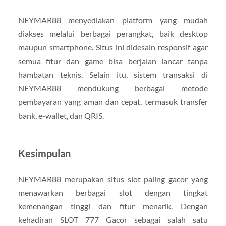
NEYMAR88 menyediakan platform yang mudah
diakses melalui berbagai perangkat, baik desktop
maupun smartphone. Situs ini didesain responsif agar
semua fitur dan game bisa berjalan lancar tanpa
hambatan teknis. Selain itu, sistem transaksi di
NEYMAR88 mendukung berbagai metode
pembayaran yang aman dan cepat, termasuk transfer
bank, e-wallet, dan QRIS.
Kesimpulan
NEYMAR88 merupakan situs slot paling gacor yang
menawarkan berbagai slot dengan tingkat
kemenangan tinggi dan fitur menarik. Dengan
kehadiran SLOT 777 Gacor sebagai salah satu