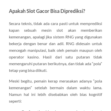
Apakah Slot Gacor Bisa Diprediksi?
Secara teknis, tidak ada cara pasti untuk memprediksi
kapan sebuah mesin slot akan memberikan
kemenangan, apalagi jika sistem RNG yang digunakan
bekerja dengan benar dan adil. RNG didesain untuk
mencegah manipulasi, baik oleh pemain maupun oleh
operator kasino. Hasil dari satu putaran tidak
memengaruhi putaran berikutnya, dan tidak ada “pola”
tetap yang bisa diikuti.
Meski begitu, pemain kerap merasakan adanya “pola
kemenangan” setelah bermain dalam waktu lama.
Namun hal ini lebih disebabkan oleh bias kognitif
seperti: