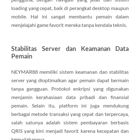
loading yang cepat, baik di perangkat desktop maupun
mobile. Hal ini sangat membantu pemain dalam
menjelajahi game favorit mereka tanpa kendala teknis.
Stabilitas Server dan Keamanan Data
Pemain
NEYMAR88 memiliki sistem keamanan dan stabilitas
server yang dioptimalkan agar pemain dapat bermain
tanpa gangguan. Protokol enkripsi yang digunakan
menjamin kerahasiaan data pribadi dan finansial
pemain. Selain itu, platform ini juga mendukung
berbagai metode transaksi yang cepat dan terpercaya,
salah satunya adalah sistem pembayaran berbasis
QRIS yang kini menjadi favorit karena kecepatan dan
kemudahannya.