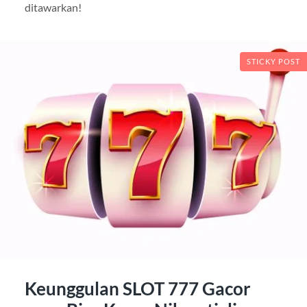
ditawarkan!
STICKY POST
Keunggulan SLOT 777 Gacor