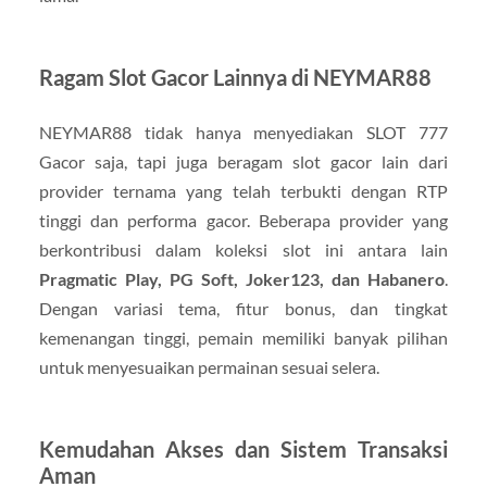
Ragam Slot Gacor Lainnya di NEYMAR88
NEYMAR88 tidak hanya menyediakan SLOT 777
Gacor saja, tapi juga beragam slot gacor lain dari
provider ternama yang telah terbukti dengan RTP
tinggi dan performa gacor. Beberapa provider yang
berkontribusi dalam koleksi slot ini antara lain
Pragmatic Play, PG Soft, Joker123, dan Habanero
.
Dengan variasi tema, fitur bonus, dan tingkat
kemenangan tinggi, pemain memiliki banyak pilihan
untuk menyesuaikan permainan sesuai selera.
Kemudahan Akses dan Sistem Transaksi
Aman