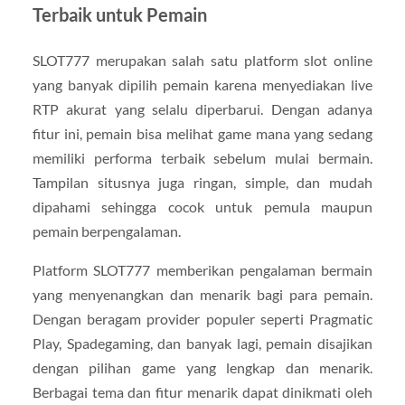
Terbaik untuk Pemain
SLOT777 merupakan salah satu platform slot online
yang banyak dipilih pemain karena menyediakan live
RTP akurat yang selalu diperbarui. Dengan adanya
fitur ini, pemain bisa melihat game mana yang sedang
memiliki performa terbaik sebelum mulai bermain.
Tampilan situsnya juga ringan, simple, dan mudah
dipahami sehingga cocok untuk pemula maupun
pemain berpengalaman.
Platform SLOT777 memberikan pengalaman bermain
yang menyenangkan dan menarik bagi para pemain.
Dengan beragam provider populer seperti Pragmatic
Play, Spadegaming, dan banyak lagi, pemain disajikan
dengan pilihan game yang lengkap dan menarik.
Berbagai tema dan fitur menarik dapat dinikmati oleh