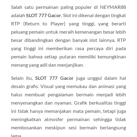
Salah satu permainan paling populer di NEYMAR88
adalah
SLOT 777 Gacor
. Slot ini dikenal dengan tingkat
RTP (Return to Player) yang tinggi, yang berarti
peluang pemain untuk meraih kemenangan besar lebih
besar dibandingkan dengan banyak slot lainnya. RTP
yang tinggi ini memberikan rasa percaya diri pada
pemain bahwa setiap putaran memiliki kemungkinan
menang yang adil dan menjanjikan.
Selain itu,
SLOT 777 Gacor
juga unggul dalam hal
desain grafis. Visual yang memukau dan animasi yang
halus membuat pengalaman bermain menjadi lebih
menyenangkan dan nyaman. Grafik berkualitas tinggi
ini tidak hanya memanjakan mata pemain, tetapi juga
meningkatkan atmosfer permainan sehingga tidak
membosankan meskipun sesi bermain berlangsung
lama.