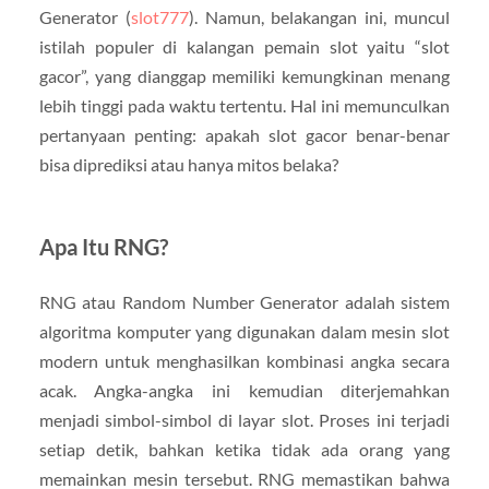
Generator (
slot777
). Namun, belakangan ini, muncul
istilah populer di kalangan pemain slot yaitu “slot
gacor”, yang dianggap memiliki kemungkinan menang
lebih tinggi pada waktu tertentu. Hal ini memunculkan
pertanyaan penting: apakah slot gacor benar-benar
bisa diprediksi atau hanya mitos belaka?
Apa Itu RNG?
RNG atau Random Number Generator adalah sistem
algoritma komputer yang digunakan dalam mesin slot
modern untuk menghasilkan kombinasi angka secara
acak. Angka-angka ini kemudian diterjemahkan
menjadi simbol-simbol di layar slot. Proses ini terjadi
setiap detik, bahkan ketika tidak ada orang yang
memainkan mesin tersebut. RNG memastikan bahwa