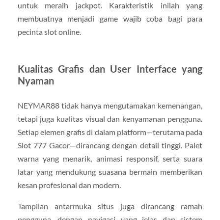
untuk meraih jackpot. Karakteristik inilah yang
membuatnya menjadi game wajib coba bagi para
pecinta slot online.
Kualitas Grafis dan User Interface yang
Nyaman
NEYMAR88 tidak hanya mengutamakan kemenangan,
tetapi juga kualitas visual dan kenyamanan pengguna.
Setiap elemen grafis di dalam platform—terutama pada
Slot 777 Gacor—dirancang dengan detail tinggi. Palet
warna yang menarik, animasi responsif, serta suara
latar yang mendukung suasana bermain memberikan
kesan profesional dan modern.
Tampilan antarmuka situs juga dirancang ramah
pengguna, dengan navigasi yang jelas dan sistem