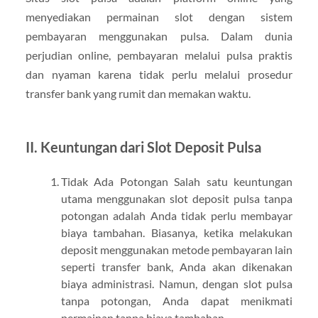
menyediakan permainan slot dengan sistem
pembayaran menggunakan pulsa. Dalam dunia
perjudian online, pembayaran melalui pulsa praktis
dan nyaman karena tidak perlu melalui prosedur
transfer bank yang rumit dan memakan waktu.
II. Keuntungan dari Slot Deposit Pulsa
Tidak Ada Potongan Salah satu keuntungan
utama menggunakan slot deposit pulsa tanpa
potongan adalah Anda tidak perlu membayar
biaya tambahan. Biasanya, ketika melakukan
deposit menggunakan metode pembayaran lain
seperti transfer bank, Anda akan dikenakan
biaya administrasi. Namun, dengan slot pulsa
tanpa potongan, Anda dapat menikmati
permainan tanpa biaya tambahan.