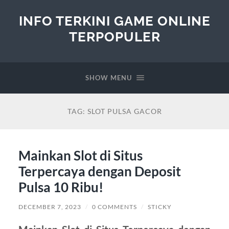
INFO TERKINI GAME ONLINE
TERPOPULER
SHOW MENU
TAG:
SLOT PULSA GACOR
Mainkan Slot di Situs
Terpercaya dengan Deposit
Pulsa 10 Ribu!
DECEMBER 7, 2023
/
0 COMMENTS
/
STICKY