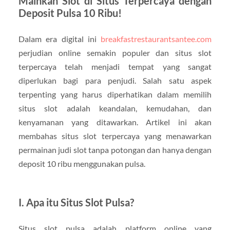
Mainkan Slot di Situs Terpercaya dengan
Deposit Pulsa 10 Ribu!
Dalam era digital ini
breakfastrestaurantsantee.com
perjudian online semakin populer dan situs slot
terpercaya telah menjadi tempat yang sangat
diperlukan bagi para penjudi. Salah satu aspek
terpenting yang harus diperhatikan dalam memilih
situs slot adalah keandalan, kemudahan, dan
kenyamanan yang ditawarkan. Artikel ini akan
membahas situs slot terpercaya yang menawarkan
permainan judi slot tanpa potongan dan hanya dengan
deposit 10 ribu menggunakan pulsa.
I. Apa itu Situs Slot Pulsa?
Situs slot pulsa adalah platform online yang