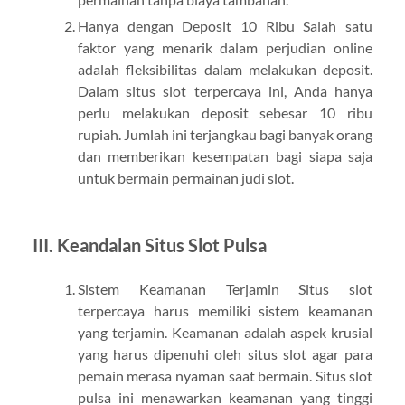
Hanya dengan Deposit 10 Ribu Salah satu
faktor yang menarik dalam perjudian online
adalah fleksibilitas dalam melakukan deposit.
Dalam situs slot terpercaya ini, Anda hanya
perlu melakukan deposit sebesar 10 ribu
rupiah. Jumlah ini terjangkau bagi banyak orang
dan memberikan kesempatan bagi siapa saja
untuk bermain permainan judi slot.
III. Keandalan Situs Slot Pulsa
Sistem Keamanan Terjamin Situs slot
terpercaya harus memiliki sistem keamanan
yang terjamin. Keamanan adalah aspek krusial
yang harus dipenuhi oleh situs slot agar para
pemain merasa nyaman saat bermain. Situs slot
pulsa ini menawarkan keamanan yang tinggi