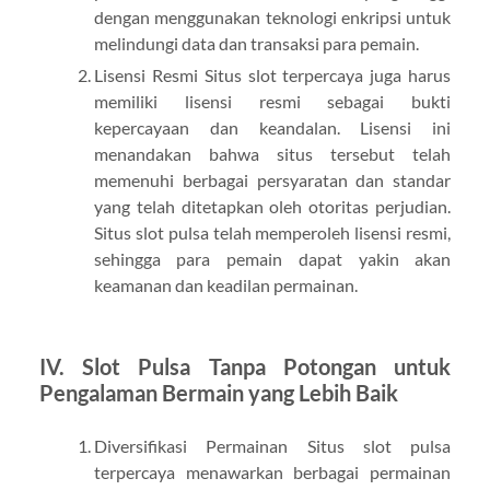
dengan menggunakan teknologi enkripsi untuk
melindungi data dan transaksi para pemain.
Lisensi Resmi Situs slot terpercaya juga harus
memiliki lisensi resmi sebagai bukti
kepercayaan dan keandalan. Lisensi ini
menandakan bahwa situs tersebut telah
memenuhi berbagai persyaratan dan standar
yang telah ditetapkan oleh otoritas perjudian.
Situs slot pulsa telah memperoleh lisensi resmi,
sehingga para pemain dapat yakin akan
keamanan dan keadilan permainan.
IV. Slot Pulsa Tanpa Potongan untuk
Pengalaman Bermain yang Lebih Baik
Diversifikasi Permainan Situs slot pulsa
terpercaya menawarkan berbagai permainan