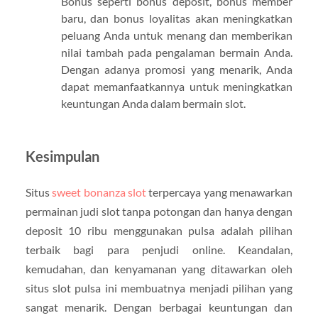
Bonus seperti bonus deposit, bonus member
baru, dan bonus loyalitas akan meningkatkan
peluang Anda untuk menang dan memberikan
nilai tambah pada pengalaman bermain Anda.
Dengan adanya promosi yang menarik, Anda
dapat memanfaatkannya untuk meningkatkan
keuntungan Anda dalam bermain slot.
Kesimpulan
Situs
sweet bonanza slot
terpercaya yang menawarkan
permainan judi slot tanpa potongan dan hanya dengan
deposit 10 ribu menggunakan pulsa adalah pilihan
terbaik bagi para penjudi online. Keandalan,
kemudahan, dan kenyamanan yang ditawarkan oleh
situs slot pulsa ini membuatnya menjadi pilihan yang
sangat menarik. Dengan berbagai keuntungan dan