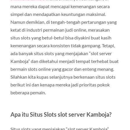
mana mereka dapat mencapai kemenangan secara
simpel dan mendapatkan keuntungan maksimal.
Namun demikian, di tengah-tengah pertarungan yang
ketat di industri permainan judi online, merasakan
situs slots yang betul-betul bisa diyakini buat kasih
kemenangan secara konsisten tidak gampang. Tetapi,
ada banyak situs slots yang menjajakan “slot server
Kamboja” dan diketahui menjadi tempat terhebat buat
bermain slots online yang gacor dan enteng menang.
Silahkan kita kupas selanjutnya berkenaan situs slots
berikut ini dan kenapa mereka jadi prioritas pokok
beberapa pemain.
Apa itu Situs Slots slot server Kamboja?
Situs slots yang menjajakan “slot server Kamboja”