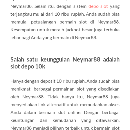
Neymar88. Selain itu, dengan sistem
depo slot
yang
terjangkau mulai dari 10 ribu rupiah, Anda sudah bisa
memulai petualangan bermain slot di Neymar88.
Kesempatan untuk meraih jackpot besar juga terbuka
lebar bagi Anda yang bermain di Neymar88.
Salah satu keunggulan Neymar88 adalah
slot depo 10k
Hanya dengan deposit 10 ribu rupiah, Anda sudah bisa
menikmati berbagai permainan slot yang disediakan
oleh Neymar88. Tidak hanya itu, Neymar88 juga
menyediakan link alternatif untuk memudahkan akses
Anda dalam bermain slot online. Dengan berbagai
keuntungan dan kemudahan yang ditawarkan,
Neymar88 menjadi pilihan terbaik untuk bermain slot