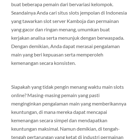
buat beberapa pemain dari bervariasi kelompok.
Seandainya Anda cari situs slots jempolan di Indonesia
yang tawarkan slot server Kamboja dan permainan
yang gacor dan ringan menang, umumkan buat
kerjakan analisa serta menunjuk dengan berwaspada.
Dengan demikian, Anda dapat merasai pengalaman
main yang beri kepuasan serta memperoleh
kemenangan secara konsisten.
Siapakah yang tidak pengin menang waktu main slots
online? Masing-masing pemain yang pasti
menginginkan pengalaman main yang memberikannya
keuntungan, di mana mereka dapat mencapai
kemenangan secara simpel dan mendapatkan
keuntungan maksimal. Namun demikian, di tengah-
tengah pertarungan yang ketat di industri permainan