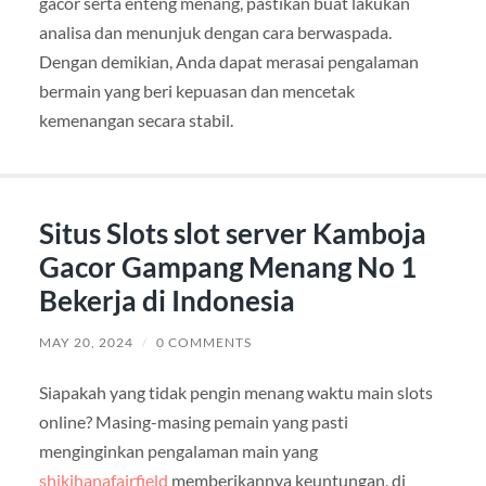
gacor serta enteng menang, pastikan buat lakukan
analisa dan menunjuk dengan cara berwaspada.
Dengan demikian, Anda dapat merasai pengalaman
bermain yang beri kepuasan dan mencetak
kemenangan secara stabil.
Situs Slots slot server Kamboja
Gacor Gampang Menang No 1
Bekerja di Indonesia
MAY 20, 2024
/
0 COMMENTS
Siapakah yang tidak pengin menang waktu main slots
online? Masing-masing pemain yang pasti
menginginkan pengalaman main yang
shikihanafairfield
memberikannya keuntungan, di