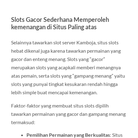
Slots Gacor Sederhana Memperoleh
kemenangan di Situs Paling atas
Selainnya tawarkan slot server Kamboja, situs slots
hebat dikenal juga karena tawarkan permainan yang
gacor dan enteng menang. Slots yang “gacor”
merupakan slots yang acapkali memberi menangnya
atas pemain, serta slots yang “gampang menang” yaitu
slots yang punyai tingkat kesukaran rendah hingga
lebih simple buat mencapai kemenangan.
Faktor-faktor yang membuat situs slots dipilih
tawarkan permainan yang gacor dan gampang menang
termaksud:
Pemilihan Permainan yang Berkualitas
: Situs