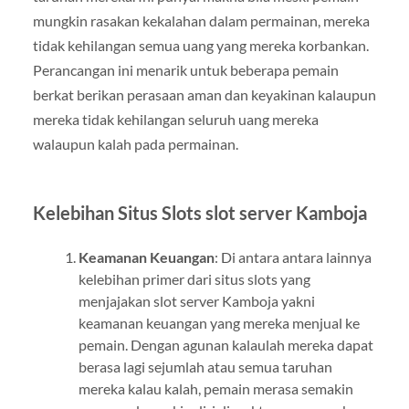
mungkin rasakan kekalahan dalam permainan, mereka
tidak kehilangan semua uang yang mereka korbankan.
Perancangan ini menarik untuk beberapa pemain
berkat berikan perasaan aman dan keyakinan kalaupun
mereka tidak kehilangan seluruh uang mereka
walaupun kalah pada permainan.
Kelebihan Situs Slots slot server Kamboja
Keamanan Keuangan
: Di antara antara lainnya
kelebihan primer dari situs slots yang
menjajakan slot server Kamboja yakni
keamanan keuangan yang mereka menjual ke
pemain. Dengan agunan kalaulah mereka dapat
berasa lagi sejumlah atau semua taruhan
mereka kalau kalah, pemain merasa semakin