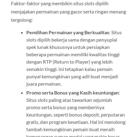
Faktor-faktor yang membikin situs slots dipilih
menjajakan permainan yang gacor serta ringan menang
tergolong:
Pemilihan Permainan yang Berkualitas
: Situs
slots dipilih bekerja sama dengan penyuplai
spek lunak khususnya untuk persiapkan
beberapa permainan memiliki kwalitas tinggi
dengan RTP (Return to Player) yang lebih
semakin tinggi. Ini tetapkan kalau pemain
punyai kemungkinan yang adil buat menjadi
juara permainan.
Promo serta Bonus yang Kasih keuntungan
:
Situs slots paling atas tawarkan sejumlah
promo serta bonus yang memberinya
keuntungan, seperti bonus deposit, perputaran
gratis, dan program kesetiaan. Hal ini menolong
tambah kemungkinan pemain buat meraih
kemenangan cuman modal yang makin besar.