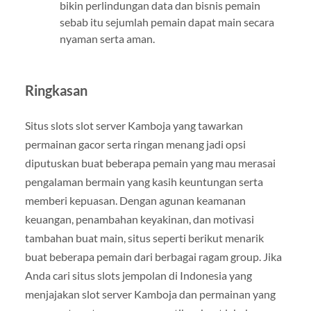
bikin perlindungan data dan bisnis pemain
sebab itu sejumlah pemain dapat main secara
nyaman serta aman.
Ringkasan
Situs slots slot server Kamboja yang tawarkan
permainan gacor serta ringan menang jadi opsi
diputuskan buat beberapa pemain yang mau merasai
pengalaman bermain yang kasih keuntungan serta
memberi kepuasan. Dengan agunan keamanan
keuangan, penambahan keyakinan, dan motivasi
tambahan buat main, situs seperti berikut menarik
buat beberapa pemain dari berbagai ragam group. Jika
Anda cari situs slots jempolan di Indonesia yang
menjajakan slot server Kamboja dan permainan yang