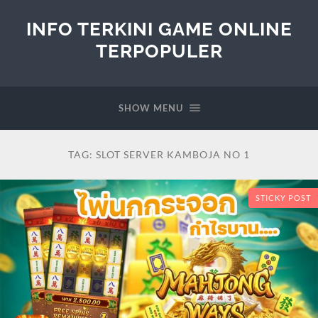
INFO TERKINI GAME ONLINE
TERPOPULER
SHOW MENU
TAG:
SLOT SERVER KAMBOJA NO 1
STICKY POST