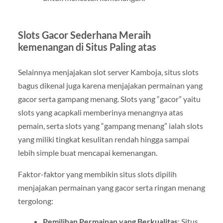
Slots Gacor Sederhana Meraih
kemenangan di Situs Paling atas
Selainnya menjajakan slot server Kamboja, situs slots
bagus dikenal juga karena menjajakan permainan yang
gacor serta gampang menang. Slots yang “gacor” yaitu
slots yang acapkali memberinya menangnya atas
pemain, serta slots yang “gampang menang” ialah slots
yang miliki tingkat kesulitan rendah hingga sampai
lebih simple buat mencapai kemenangan.
Faktor-faktor yang membikin situs slots dipilih
menjajakan permainan yang gacor serta ringan menang
tergolong:
Pemilihan Permainan yang Berkualitas
: Situs