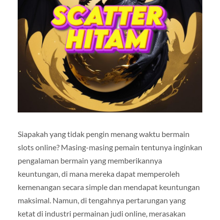
Siapakah yang tidak pengin menang waktu bermain
slots online? Masing-masing pemain tentunya inginkan
pengalaman bermain yang memberikannya
keuntungan, di mana mereka dapat memperoleh
kemenangan secara simple dan mendapat keuntungan
maksimal. Namun, di tengahnya pertarungan yang
ketat di industri permainan judi online, merasakan