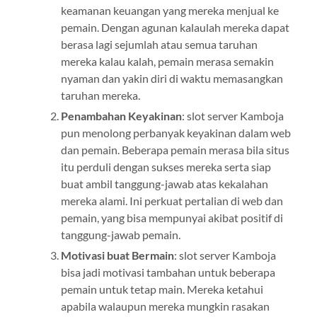
keamanan keuangan yang mereka menjual ke
pemain. Dengan agunan kalaulah mereka dapat
berasa lagi sejumlah atau semua taruhan
mereka kalau kalah, pemain merasa semakin
nyaman dan yakin diri di waktu memasangkan
taruhan mereka.
Penambahan Keyakinan
: slot server Kamboja
pun menolong perbanyak keyakinan dalam web
dan pemain. Beberapa pemain merasa bila situs
itu perduli dengan sukses mereka serta siap
buat ambil tanggung-jawab atas kekalahan
mereka alami. Ini perkuat pertalian di web dan
pemain, yang bisa mempunyai akibat positif di
tanggung-jawab pemain.
Motivasi buat Bermain
: slot server Kamboja
bisa jadi motivasi tambahan untuk beberapa
pemain untuk tetap main. Mereka ketahui
apabila walaupun mereka mungkin rasakan