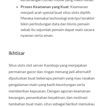
Proses Keamanan yang Kuat
: Keamanan
menjadi arah spesial buat situs slots dipilih.
Mereka memakai technologi enkripsi terakhir
bikin perlindungan data dan bisnis pemain
sebab itu sejumlah pemain dapat main secara
nyaman serta aman.
Ikhtisar
Situs slots slot server Kamboja yang menjajakan
permainan gacor dan ringan menang jadi alternatif
diputuskan buat beberapa pemain yang mau rasakan
pengalaman main yang kasih keuntungan serta
memberikan kepuasan. Dengan agunan keamanan
keuangan, penambahan keyakinan, dan motivasi
tambahan buat main, situs sebagai berikut memukau