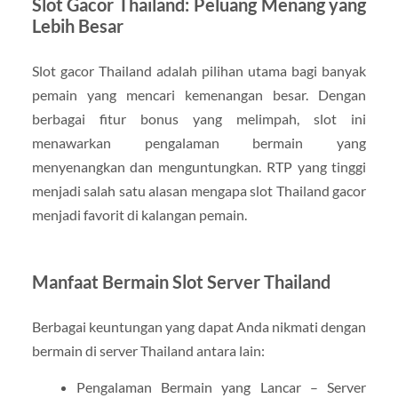
Slot Gacor Thailand: Peluang Menang yang
Lebih Besar
Slot gacor Thailand adalah pilihan utama bagi banyak
pemain yang mencari kemenangan besar. Dengan
berbagai fitur bonus yang melimpah, slot ini
menawarkan pengalaman bermain yang
menyenangkan dan menguntungkan. RTP yang tinggi
menjadi salah satu alasan mengapa slot Thailand gacor
menjadi favorit di kalangan pemain.
Manfaat Bermain Slot Server Thailand
Berbagai keuntungan yang dapat Anda nikmati dengan
bermain di server Thailand antara lain:
Pengalaman Bermain yang Lancar – Server