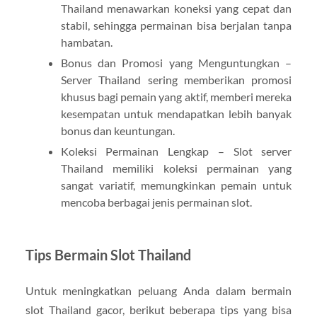
Thailand menawarkan koneksi yang cepat dan
stabil, sehingga permainan bisa berjalan tanpa
hambatan.
Bonus dan Promosi yang Menguntungkan –
Server Thailand sering memberikan promosi
khusus bagi pemain yang aktif, memberi mereka
kesempatan untuk mendapatkan lebih banyak
bonus dan keuntungan.
Koleksi Permainan Lengkap – Slot server
Thailand memiliki koleksi permainan yang
sangat variatif, memungkinkan pemain untuk
mencoba berbagai jenis permainan slot.
Tips Bermain Slot Thailand
Untuk meningkatkan peluang Anda dalam bermain
slot Thailand gacor, berikut beberapa tips yang bisa