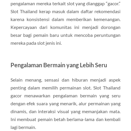
pengalaman mereka terkait slot yang dianggap “gacor.”
Slot Thailand kerap masuk dalam daftar rekomendasi
karena konsistensi dalam memberikan kemenangan.
Kepercayaan dari komunitas ini menjadi dorongan
besar bagi pemain baru untuk mencoba peruntungan
mereka pada slot jenis ini.
Pengalaman Bermain yang Lebih Seru
Selain menang, sensasi dan hiburan menjadi aspek
penting dalam memilih permainan slot. Slot Thailand
gacor menawarkan pengalaman bermain yang seru
dengan efek suara yang menarik, alur permainan yang
dinamis, dan interaksi visual yang memanjakan mata.
Ini membuat pemain betah berlama-lama dan kembali
lagi bermain.