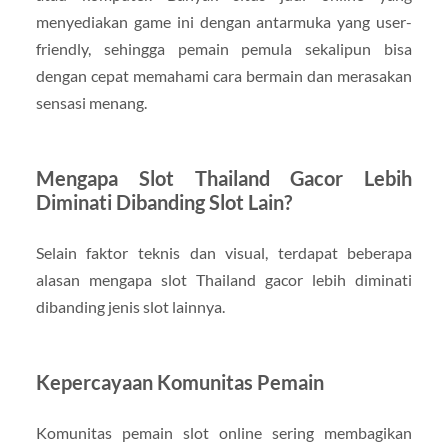
menyediakan game ini dengan antarmuka yang user-
friendly, sehingga pemain pemula sekalipun bisa
dengan cepat memahami cara bermain dan merasakan
sensasi menang.
Mengapa Slot Thailand Gacor Lebih
Diminati Dibanding Slot Lain?
Selain faktor teknis dan visual, terdapat beberapa
alasan mengapa slot Thailand gacor lebih diminati
dibanding jenis slot lainnya.
Kepercayaan Komunitas Pemain
Komunitas pemain slot online sering membagikan