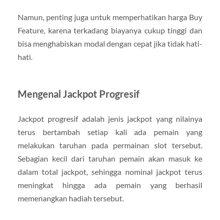
Namun, penting juga untuk memperhatikan harga Buy
Feature, karena terkadang biayanya cukup tinggi dan
bisa menghabiskan modal dengan cepat jika tidak hati-
hati.
Mengenal Jackpot Progresif
Jackpot progresif adalah jenis jackpot yang nilainya
terus bertambah setiap kali ada pemain yang
melakukan taruhan pada permainan slot tersebut.
Sebagian kecil dari taruhan pemain akan masuk ke
dalam total jackpot, sehingga nominal jackpot terus
meningkat hingga ada pemain yang berhasil
memenangkan hadiah tersebut.