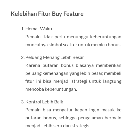
Kelebihan Fitur Buy Feature
Hemat Waktu
Pemain tidak perlu menunggu keberuntungan
munculnya simbol scatter untuk memicu bonus.
Peluang Menang Lebih Besar
Karena putaran bonus biasanya memberikan
peluang kemenangan yang lebih besar, membeli
fitur ini bisa menjadi strategi untuk langsung
mencoba keberuntungan.
Kontrol Lebih Baik
Pemain bisa mengatur kapan ingin masuk ke
putaran bonus, sehingga pengalaman bermain
menjadi lebih seru dan strategis.