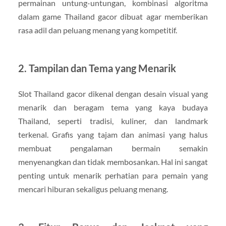
permainan untung-untungan, kombinasi algoritma
dalam game Thailand gacor dibuat agar memberikan
rasa adil dan peluang menang yang kompetitif.
2. Tampilan dan Tema yang Menarik
Slot Thailand gacor dikenal dengan desain visual yang
menarik dan beragam tema yang kaya budaya
Thailand, seperti tradisi, kuliner, dan landmark
terkenal. Grafis yang tajam dan animasi yang halus
membuat pengalaman bermain semakin
menyenangkan dan tidak membosankan. Hal ini sangat
penting untuk menarik perhatian para pemain yang
mencari hiburan sekaligus peluang menang.