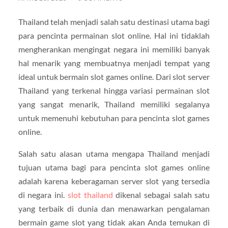
Thailand telah menjadi salah satu destinasi utama bagi
para pencinta permainan slot online. Hal ini tidaklah
mengherankan mengingat negara ini memiliki banyak
hal menarik yang membuatnya menjadi tempat yang
ideal untuk bermain slot games online. Dari slot server
Thailand yang terkenal hingga variasi permainan slot
yang sangat menarik, Thailand memiliki segalanya
untuk memenuhi kebutuhan para pencinta slot games
online.
Salah satu alasan utama mengapa Thailand menjadi
tujuan utama bagi para pencinta slot games online
adalah karena keberagaman server slot yang tersedia
di negara ini.
slot thailand
dikenal sebagai salah satu
yang terbaik di dunia dan menawarkan pengalaman
bermain game slot yang tidak akan Anda temukan di