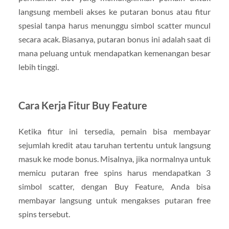
langsung membeli akses ke putaran bonus atau fitur
spesial tanpa harus menunggu simbol scatter muncul
secara acak. Biasanya, putaran bonus ini adalah saat di
mana peluang untuk mendapatkan kemenangan besar
lebih tinggi.
Cara Kerja Fitur Buy Feature
Ketika fitur ini tersedia, pemain bisa membayar
sejumlah kredit atau taruhan tertentu untuk langsung
masuk ke mode bonus. Misalnya, jika normalnya untuk
memicu putaran free spins harus mendapatkan 3
simbol scatter, dengan Buy Feature, Anda bisa
membayar langsung untuk mengakses putaran free
spins tersebut.