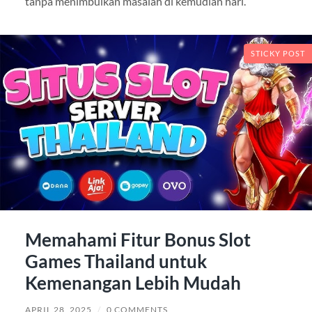
tanpa menimbulkan masalah di kemudian hari.
STICKY POST
Memahami Fitur Bonus Slot
Games Thailand untuk
Kemenangan Lebih Mudah
APRIL 28, 2025
/
0 COMMENTS