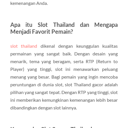
kemenangan Anda.
Apa itu Slot Thailand dan Mengapa
Menjadi Favorit Pemain?
slot thailand
dikenal dengan keunggulan kualitas
permainan yang sangat baik. Dengan desain yang
menarik, tema yang beragam, serta RTP (Return to
Player) yang tinggi, slot ini menawarkan peluang
menang yang besar. Bagi pemain yang ingin mencoba
peruntungan di dunia slot, slot Thailand gacor adalah
pilihan yang sangat tepat. Dengan RTP yang tinggi, slot
ini memberikan kemungkinan kemenangan lebih besar
dibandingkan dengan slot lainnya.