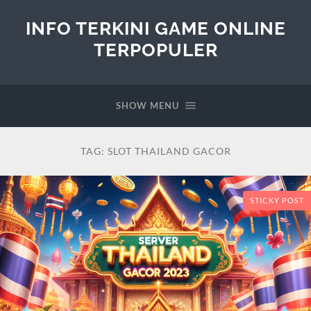
INFO TERKINI GAME ONLINE
TERPOPULER
SHOW MENU
TAG:
SLOT THAILAND GACOR
STICKY POST