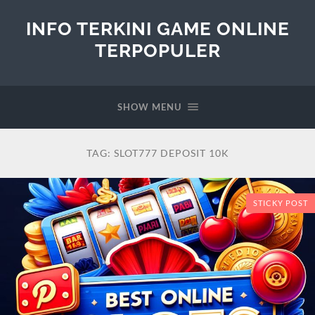
INFO TERKINI GAME ONLINE
TERPOPULER
SHOW MENU
TAG:
SLOT777 DEPOSIT 10K
STICKY POST