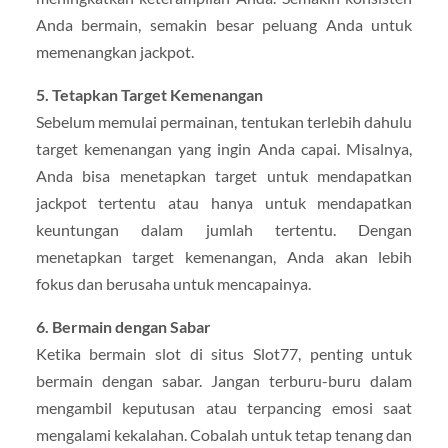
Anda bermain, semakin besar peluang Anda untuk
memenangkan jackpot.
5. Tetapkan Target Kemenangan
Sebelum memulai permainan, tentukan terlebih dahulu
target kemenangan yang ingin Anda capai. Misalnya,
Anda bisa menetapkan target untuk mendapatkan
jackpot tertentu atau hanya untuk mendapatkan
keuntungan dalam jumlah tertentu. Dengan
menetapkan target kemenangan, Anda akan lebih
fokus dan berusaha untuk mencapainya.
6. Bermain dengan Sabar
Ketika bermain slot di situs Slot77, penting untuk
bermain dengan sabar. Jangan terburu-buru dalam
mengambil keputusan atau terpancing emosi saat
mengalami kekalahan. Cobalah untuk tetap tenang dan