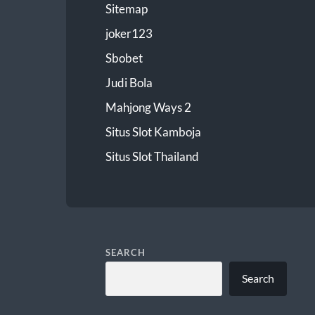
Sitemap
joker123
Sbobet
Judi Bola
Mahjong Ways 2
Situs Slot Kamboja
Situs Slot Thailand
SEARCH
Search