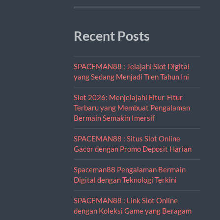
Recent Posts
SPACEMAN88 : Jelajahi Slot Digital
yang Sedang Menjadi Tren Tahun Ini
Slot 2026: Menjelajahi Fitur-Fitur
Terbaru yang Membuat Pengalaman
Bermain Semakin Imersif
SPACEMAN88 : Situs Slot Online
Gacor dengan Promo Deposit Harian
Spaceman88 Pengalaman Bermain
Digital dengan Teknologi Terkini
SPACEMAN88 : Link Slot Online
dengan Koleksi Game yang Beragam