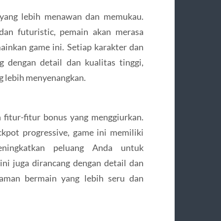
u yang lebih menawan dan memukau.
dan futuristic, pemain akan merasa
ainkan game ini. Setiap karakter dan
 dengan detail dan kualitas tinggi,
g lebih menyenangkan.
 fitur-fitur bonus yang menggiurkan.
ckpot progressive, game ini memiliki
eningkatkan peluang Anda untuk
ini juga dirancang dengan detail dan
alaman bermain yang lebih seru dan