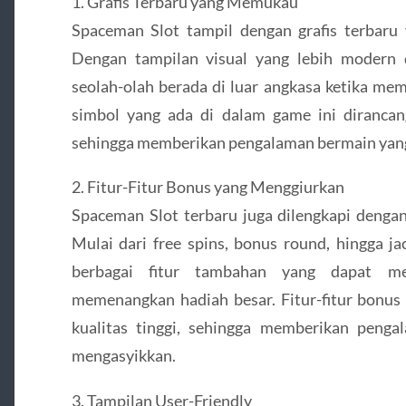
1. Grafis Terbaru yang Memukau
Spaceman Slot tampil dengan grafis terbar
Dengan tampilan visual yang lebih modern 
seolah-olah berada di luar angkasa ketika mem
simbol yang ada di dalam game ini dirancang
sehingga memberikan pengalaman bermain yan
2. Fitur-Fitur Bonus yang Menggiurkan
Spaceman Slot terbaru juga dilengkapi dengan
Mulai dari free spins, bonus round, hingga ja
berbagai fitur tambahan yang dapat m
memenangkan hadiah besar. Fitur-fitur bonus 
kualitas tinggi, sehingga memberikan peng
mengasyikkan.
3. Tampilan User-Friendly