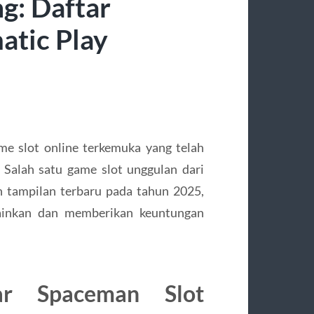
g: Daftar
atic Play
me slot online terkemuka yang telah
. Salah satu game slot unggulan dari
 tampilan terbaru pada tahun 2025,
ainkan dan memberikan keuntungan
tar Spaceman Slot