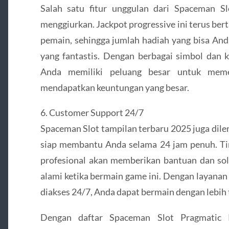
Salah satu fitur unggulan dari Spaceman Sl
menggiurkan. Jackpot progressive ini terus be
pemain, sehingga jumlah hadiah yang bisa An
yang fantastis. Dengan berbagai simbol dan k
Anda memiliki peluang besar untuk meme
mendapatkan keuntungan yang besar.
6. Customer Support 24/7
Spaceman Slot tampilan terbaru 2025 juga dil
siap membantu Anda selama 24 jam penuh. T
profesional akan memberikan bantuan dan sol
alami ketika bermain game ini. Dengan layanan
diakses 24/7, Anda dapat bermain dengan lebih
Dengan daftar Spaceman Slot Pragmatic 