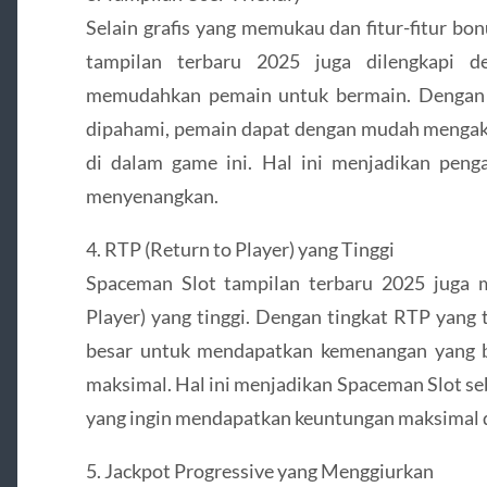
Selain grafis yang memukau dan fitur-fitur b
tampilan terbaru 2025 juga dilengkapi de
memudahkan pemain untuk bermain. Dengan 
dipahami, pemain dapat dengan mudah mengaks
di dalam game ini. Hal ini menjadikan pen
menyenangkan.
4. RTP (Return to Player) yang Tinggi
Spaceman Slot tampilan terbaru 2025 juga 
Player) yang tinggi. Dengan tingkat RTP yang 
besar untuk mendapatkan kemenangan yang b
maksimal. Hal ini menjadikan Spaceman Slot seb
yang ingin mendapatkan keuntungan maksimal d
5. Jackpot Progressive yang Menggiurkan