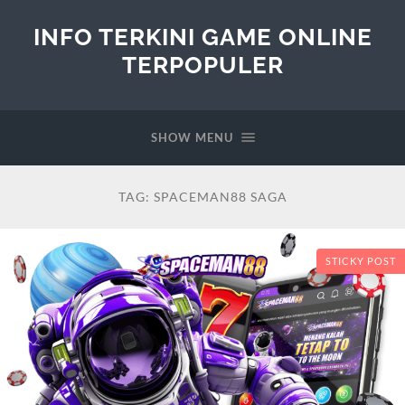
INFO TERKINI GAME ONLINE
TERPOPULER
SHOW MENU
TAG:
SPACEMAN88 SAGA
STICKY POST