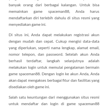
banyak orang dari berbagai kalangan. Untuk bisa
memainkan game spaceman88, Anda harus
mendaftarkan diri terlebih dahulu di situs resmi yang
menyediakan game ini.
Di situs ini, Anda dapat melakukan registrasi akun
dengan mudah dan cepat. Cukup mengisi data-data
yang diperlukan, seperti nama lengkap, alamat email,
nomor telepon, dan password. Setelah akun Anda
berhasil terdaftar, langkah selanjutnya adalah
melakukan login untuk memulai pengalaman bermain
game spaceman88. Dengan login ke akun Anda, Anda
akan dapat mengakses berbagai fitur dan fasilitas yang
disediakan oleh game ini.
Salah satu keuntungan dari menggunakan situs resmi
untuk mendaftar dan login di game spaceman88