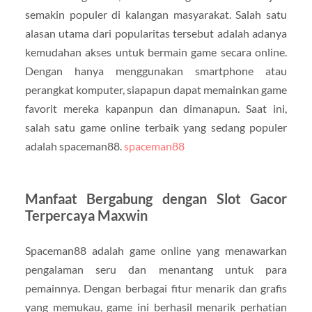
semakin populer di kalangan masyarakat. Salah satu
alasan utama dari popularitas tersebut adalah adanya
kemudahan akses untuk bermain game secara online.
Dengan hanya menggunakan smartphone atau
perangkat komputer, siapapun dapat memainkan game
favorit mereka kapanpun dan dimanapun. Saat ini,
salah satu game online terbaik yang sedang populer
adalah spaceman88.
spaceman88
Manfaat Bergabung dengan Slot Gacor
Terpercaya Maxwin
Spaceman88 adalah game online yang menawarkan
pengalaman seru dan menantang untuk para
pemainnya. Dengan berbagai fitur menarik dan grafis
yang memukau, game ini berhasil menarik perhatian