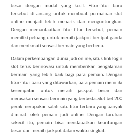
besar dengan modal yang kecil. Fitur-fitur baru
tersebut dirancang untuk membuat permainan slot
online menjadi lebih menarik dan menguntungkan.
Dengan memanfaatkan fitur-fitur tersebut, pemain
memiliki peluang untuk meraih jackpot berlipat ganda
dan menikmati sensasi bermain yang berbeda.
Dalam perkembangan dunia judi online, situs link login
slot terus berinovasi untuk memberikan pengalaman
bermain yang lebih baik bagi para pemain. Dengan
fitur-fitur baru yang ditawarkan, para pemain memiliki
kesempatan untuk meraih jackpot besar dan
merasakan sensasi bermain yang berbeda. Slot bet 200
perak merupakan salah satu fitur terbaru yang banyak
diminati oleh pemain judi online. Dengan taruhan
sekecil itu, pemain bisa mendapatkan keuntungan
besar dan meraih jackpot dalam waktu singkat.