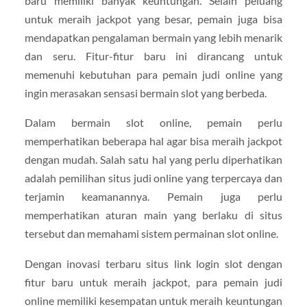
baru memiliki banyak keuntungan. Selain peluang
untuk meraih jackpot yang besar, pemain juga bisa
mendapatkan pengalaman bermain yang lebih menarik
dan seru. Fitur-fitur baru ini dirancang untuk
memenuhi kebutuhan para pemain judi online yang
ingin merasakan sensasi bermain slot yang berbeda.
Dalam bermain slot online, pemain perlu
memperhatikan beberapa hal agar bisa meraih jackpot
dengan mudah. Salah satu hal yang perlu diperhatikan
adalah pemilihan situs judi online yang terpercaya dan
terjamin keamanannya. Pemain juga perlu
memperhatikan aturan main yang berlaku di situs
tersebut dan memahami sistem permainan slot online.
Dengan inovasi terbaru situs link login slot dengan
fitur baru untuk meraih jackpot, para pemain judi
online memiliki kesempatan untuk meraih keuntungan