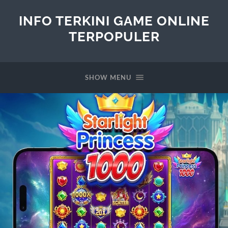
INFO TERKINI GAME ONLINE
TERPOPULER
SHOW MENU