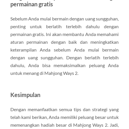
permainan gratis
Sebelum Anda mulai bermain dengan uang sungguhan,
penting untuk berlatih terlebih dahulu dengan
permainan gratis. Ini akan membantu Anda memahami
aturan permainan dengan baik dan meningkatkan
keterampilan Anda sebelum Anda mulai bermain
dengan uang sungguhan. Dengan berlatih terlebih
dahulu, Anda bisa memaksimalkan peluang Anda
untuk menang di Mahjong Ways 2.
Kesimpulan
Dengan memanfaatkan semua tips dan strategi yang
telah kami berikan, Anda memiliki peluang besar untuk
memenangkan hadiah besar di Mahjong Ways 2. Jadi,