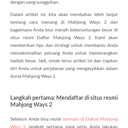
dengan uang sungguhan.
Dalam artikel ini, kita akan membahas lebih lanjut
tentang cara menang di Mahjong Ways 2 dan
bagaimana Anda bisa meraih keberuntungan besar di
situs resmi Daftar Mahjong Ways 2. Kami akan
memberikan tips dan strategi untuk membantu Anda
memaksimalkan peluang Anda untuk memenangkan
hadiah besar. Jadi, simak terus artikel ini dan siapkan
diri Anda untuk perjalanan yang mengasyikkan dalam
dunia Mahjong Ways 2.
Langkah pertama: Mendaftar di situs resmi
Mahjong Ways 2
Sebelum Anda bisa mulai
bermain di Daftar Mahjong
Wins 3
, langkah pertama yang perlu Anda lakukan