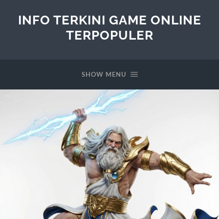
INFO TERKINI GAME ONLINE
TERPOPULER
SHOW MENU