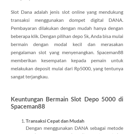
Slot Dana adalah jenis slot online yang mendukung
transaksi menggunakan dompet digital DANA.
Pembayaran dilakukan dengan mudah hanya dengan
beberapa klik. Dengan pilihan depo 5k, Anda bisa mulai
bermain dengan modal kecil dan merasakan
pengalaman slot yang menyenangkan. Spaceman88
memberikan kesempatan kepada pemain untuk
melakukan deposit mulai dari Rp5000, yang tentunya
sangat terjangkau.
Keuntungan Bermain Slot Depo 5000 di
Spaceman88
Transaksi Cepat dan Mudah
Dengan menggunakan DANA sebagai metode