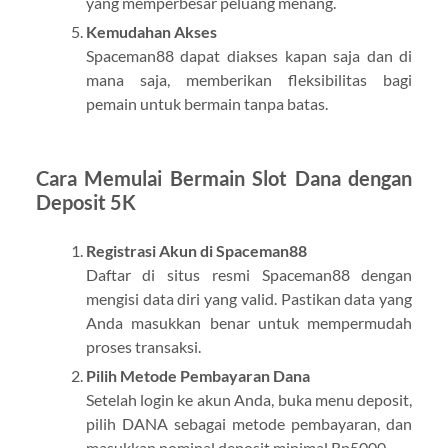
yang memperbesar peluang menang.
Kemudahan Akses
Spaceman88 dapat diakses kapan saja dan di
mana saja, memberikan fleksibilitas bagi
pemain untuk bermain tanpa batas.
Cara Memulai Bermain Slot Dana dengan
Deposit 5K
Registrasi Akun di Spaceman88
Daftar di situs resmi Spaceman88 dengan
mengisi data diri yang valid. Pastikan data yang
Anda masukkan benar untuk mempermudah
proses transaksi.
Pilih Metode Pembayaran Dana
Setelah login ke akun Anda, buka menu deposit,
pilih DANA sebagai metode pembayaran, dan
masukkan nominal deposit minimal Rp5000.