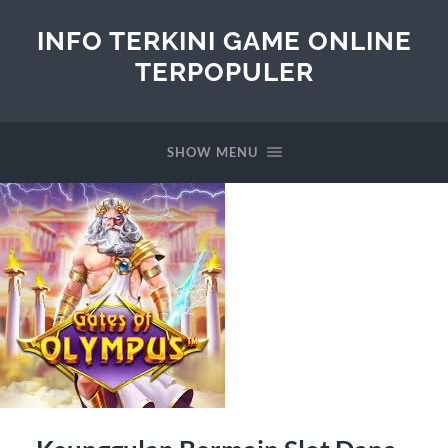
INFO TERKINI GAME ONLINE
TERPOPULER
SHOW MENU