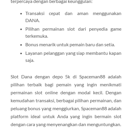
terpercaya dengan berbagai keunggulan:
Transaksi cepat dan aman menggunakan
DANA.
Pilihan permainan slot dari penyedia game
terkemuka.
Bonus menarik untuk pemain baru dan setia.
Layanan pelanggan yang siap membantu kapan
saja.
Slot Dana dengan depo 5k di Spaceman88 adalah
pilihan terbaik bagi pemain yang ingin menikmati
permainan slot online dengan modal kecil. Dengan
kemudahan transaksi, berbagai pilihan permainan, dan
peluang bonus yang menggiurkan, Spaceman88 adalah
platform ideal untuk Anda yang ingin bermain slot
dengan cara yang menyenangkan dan menguntungkan.