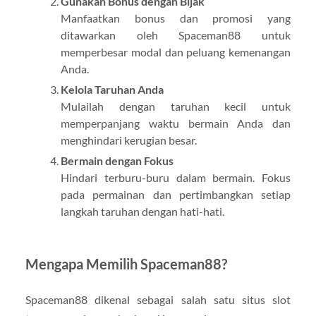
Gunakan Bonus dengan Bijak
Manfaatkan bonus dan promosi yang
ditawarkan oleh Spaceman88 untuk
memperbesar modal dan peluang kemenangan
Anda.
Kelola Taruhan Anda
Mulailah dengan taruhan kecil untuk
memperpanjang waktu bermain Anda dan
menghindari kerugian besar.
Bermain dengan Fokus
Hindari terburu-buru dalam bermain. Fokus
pada permainan dan pertimbangkan setiap
langkah taruhan dengan hati-hati.
Mengapa Memilih Spaceman88?
Spaceman88 dikenal sebagai salah satu situs slot