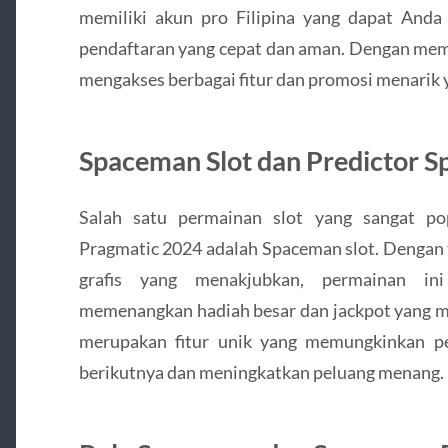
memiliki akun pro Filipina yang dapat And
pendaftaran yang cepat dan aman. Dengan memil
mengakses berbagai fitur dan promosi menarik y
Spaceman Slot dan Predictor 
Salah satu permainan slot yang sangat po
Pragmatic 2024 adalah Spaceman slot. Dengan t
grafis yang menakjubkan, permainan i
memenangkan hadiah besar dan jackpot yang m
merupakan fitur unik yang memungkinkan p
berikutnya dan meningkatkan peluang menang.