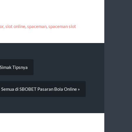
or
,
slot online
,
spaceman
,
spaceman slot
 Simak Tipsnya
a Semua di SBOBET Pasaran Bola Online »