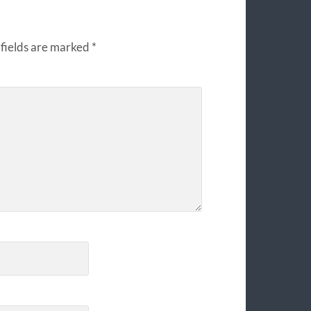
fields are marked
*