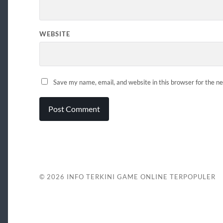
WEBSITE
Save my name, email, and website in this browser for the n
© 2026
INFO TERKINI GAME ONLINE TERPOPULER