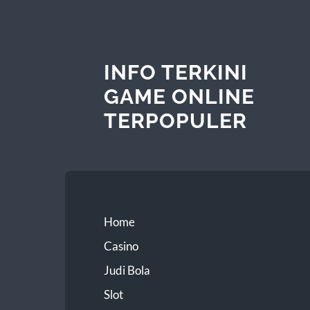
INFO TERKINI
GAME ONLINE
TERPOPULER
Home
Casino
Judi Bola
Slot