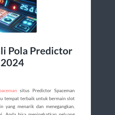
i Pola Predictor
 2024
paceman
situs Predictor Spaceman
tu tempat terbaik untuk bermain slot
in yang menarik dan menegangkan.
ini, Anda bisa meningkatkan peluang