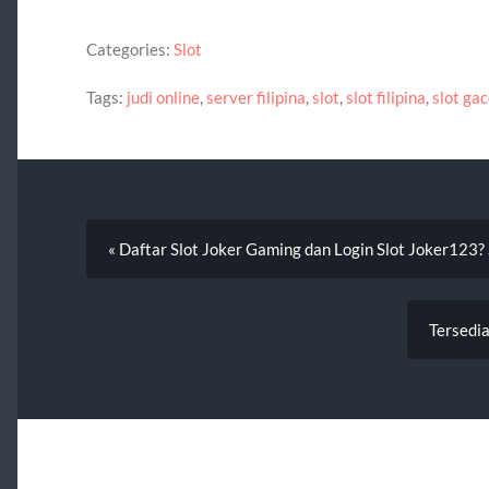
Categories:
Slot
Tags:
judi online
,
server filipina
,
slot
,
slot filipina
,
slot gac
« Daftar Slot Joker Gaming dan Login Slot Joker123?
Tersedi