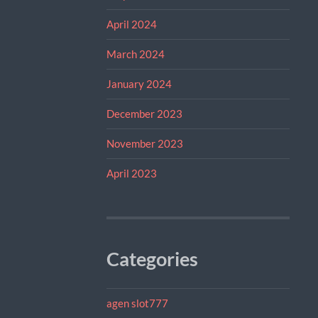
April 2024
March 2024
January 2024
December 2023
November 2023
April 2023
Categories
agen slot777