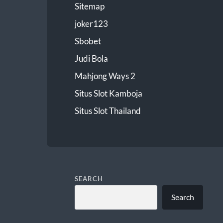
Sitemap
joker123
Sbobet
Judi Bola
Mahjong Ways 2
Situs Slot Kamboja
Situs Slot Thailand
SEARCH
Search