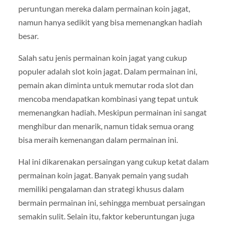
peruntungan mereka dalam permainan koin jagat,
namun hanya sedikit yang bisa memenangkan hadiah
besar.
Salah satu jenis permainan koin jagat yang cukup
populer adalah slot koin jagat. Dalam permainan ini,
pemain akan diminta untuk memutar roda slot dan
mencoba mendapatkan kombinasi yang tepat untuk
memenangkan hadiah. Meskipun permainan ini sangat
menghibur dan menarik, namun tidak semua orang
bisa meraih kemenangan dalam permainan ini.
Hal ini dikarenakan persaingan yang cukup ketat dalam
permainan koin jagat. Banyak pemain yang sudah
memiliki pengalaman dan strategi khusus dalam
bermain permainan ini, sehingga membuat persaingan
semakin sulit. Selain itu, faktor keberuntungan juga