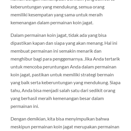
keberuntungan yang mendukung, semua orang
memiliki kesempatan yang sama untuk meraih
kemenangan dalam permainan koin jagat.
Dalam permainan koin jagat, tidak ada yang bisa
dipastikan kapan dan siapa yang akan menang. Hal ini
membuat permainan ini semakin menarik dan
menghibur bagi para penggemarnya. Jika Anda tertarik
untuk mencoba peruntungan Anda dalam permainan
koin jagat, pastikan untuk memiliki strategi bermain
yang baik serta keberuntungan yang mendukung. Siapa
tahu, Anda bisa menjadi salah satu dari sedikit orang
yang berhasil meraih kemenangan besar dalam
permainan ini.
Dengan demikian, kita bisa menyimpulkan bahwa
meskipun permainan koin jagat merupakan permainan