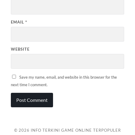
EMAIL
*
WEBSITE
Save my name, email, and website in this browser for the
next time I comment.
© 2026
INFO TERKINI GAME ONLINE TERPOPULER