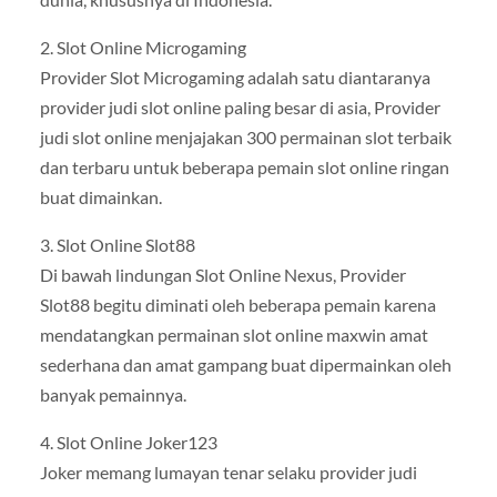
2. Slot Online Microgaming
Provider Slot Microgaming adalah satu diantaranya
provider judi slot online paling besar di asia, Provider
judi slot online menjajakan 300 permainan slot terbaik
dan terbaru untuk beberapa pemain slot online ringan
buat dimainkan.
3. Slot Online Slot88
Di bawah lindungan Slot Online Nexus, Provider
Slot88 begitu diminati oleh beberapa pemain karena
mendatangkan permainan slot online maxwin amat
sederhana dan amat gampang buat dipermainkan oleh
banyak pemainnya.
4. Slot Online Joker123
Joker memang lumayan tenar selaku provider judi