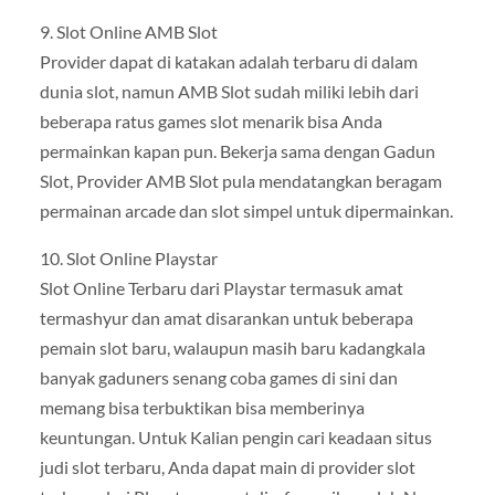
9. Slot Online AMB Slot
Provider dapat di katakan adalah terbaru di dalam
dunia slot, namun AMB Slot sudah miliki lebih dari
beberapa ratus games slot menarik bisa Anda
permainkan kapan pun. Bekerja sama dengan Gadun
Slot, Provider AMB Slot pula mendatangkan beragam
permainan arcade dan slot simpel untuk dipermainkan.
10. Slot Online Playstar
Slot Online Terbaru dari Playstar termasuk amat
termashyur dan amat disarankan untuk beberapa
pemain slot baru, walaupun masih baru kadangkala
banyak gaduners senang coba games di sini dan
memang bisa terbuktikan bisa memberinya
keuntungan. Untuk Kalian pengin cari keadaan situs
judi slot terbaru, Anda dapat main di provider slot