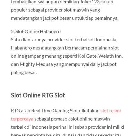
tembak ikan, walaupun demikian Joker123 cukup
populer sebagai provider slot maxwin yang
mendatangkan jackpot besar untuk tiap pemainnya.
5. Slot Online Habanero
Satu diantaranya provider slot terbaik di Indonesia,
Habanero mendatangkan bermacam permainan slot
online gampang menang seperti Koi Gate, Welath Inn,
dan Mighty Medusa yang mempunyai daily jackpot
paling besar.
Slot Online RTG Slot
RTG atau Real Time Gaming Slot dikatakan
slot resmi
terpercaya
sebagai pemasok slot online maxwin
terbaik di Indonesia perihal ini sebab provider ini miliki
banyak pencinta baik itu di Asia dan tidak sekedar itu