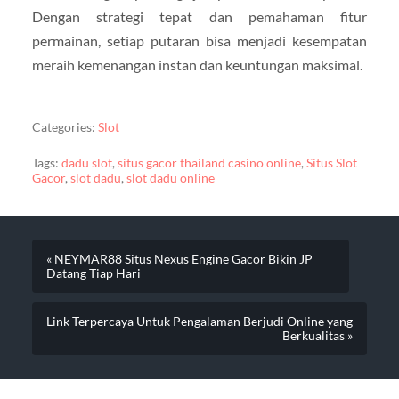
Dengan strategi tepat dan pemahaman fitur
permainan, setiap putaran bisa menjadi kesempatan
meraih kemenangan instan dan keuntungan maksimal.
Categories:
Slot
Tags:
dadu slot
,
situs gacor thailand casino online
,
Situs Slot
Gacor
,
slot dadu
,
slot dadu online
« NEYMAR88 Situs Nexus Engine Gacor Bikin JP
Datang Tiap Hari
Link Terpercaya Untuk Pengalaman Berjudi Online yang
Berkualitas »