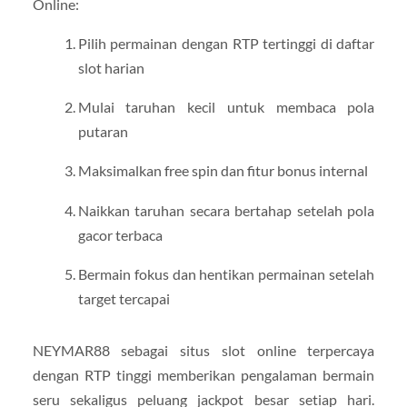
Online:
Pilih permainan dengan RTP tertinggi di daftar
slot harian
Mulai taruhan kecil untuk membaca pola
putaran
Maksimalkan free spin dan fitur bonus internal
Naikkan taruhan secara bertahap setelah pola
gacor terbaca
Bermain fokus dan hentikan permainan setelah
target tercapai
NEYMAR88 sebagai situs slot online terpercaya
dengan RTP tinggi memberikan pengalaman bermain
seru sekaligus peluang jackpot besar setiap hari.