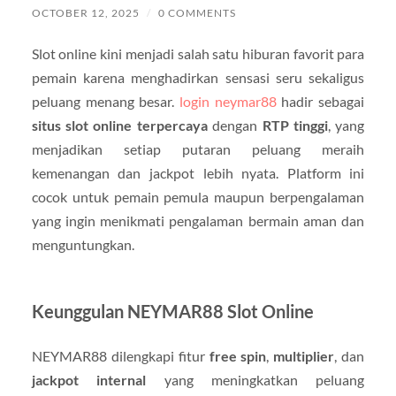
OCTOBER 12, 2025
/
0 COMMENTS
Slot online kini menjadi salah satu hiburan favorit para
pemain karena menghadirkan sensasi seru sekaligus
peluang menang besar.
login neymar88
hadir sebagai
situs slot online terpercaya
dengan
RTP tinggi
, yang
menjadikan setiap putaran peluang meraih
kemenangan dan jackpot lebih nyata. Platform ini
cocok untuk pemain pemula maupun berpengalaman
yang ingin menikmati pengalaman bermain aman dan
menguntungkan.
Keunggulan NEYMAR88 Slot Online
NEYMAR88 dilengkapi fitur
free spin
,
multiplier
, dan
jackpot internal
yang meningkatkan peluang