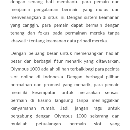
dengan senang hati membantu para pemain dan
menjamin pengalaman bermain yang mulus dan
menyenangkan di situs ini. Dengan sistem keamanan
yang canggih, para pemain dapat bermain dengan
tenang dan fokus pada permainan mereka tanpa
khawatir tentang keamanan data pribadi mereka.
Dengan peluang besar untuk memenangkan hadiah
besar dan berbagai fitur menarik yang ditawarkan,
Olympus 1000 adalah pilihan terbaik bagi para pecinta
slot online di Indonesia. Dengan berbagai pilihan
permainan dan promosi yang menarik, para pemain
memiliki kesempatan untuk merasakan sensasi
bermain di kasino langsung tanpa meninggalkan
kenyamanan rumah. Jadi, jangan ragu untuk
bergabung dengan Olympus 1000 sekarang dan
mulailah petualangan bermain slot yang