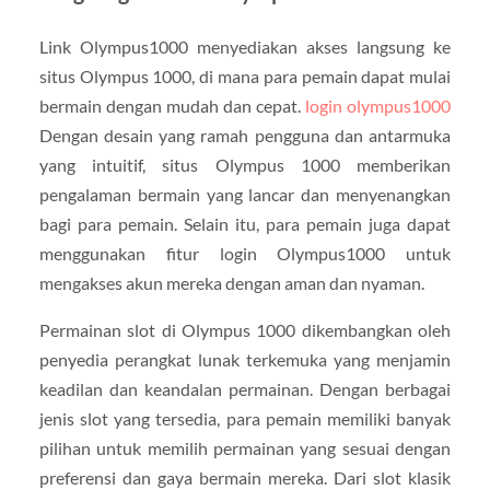
Link Olympus1000 menyediakan akses langsung ke
situs Olympus 1000, di mana para pemain dapat mulai
bermain dengan mudah dan cepat.
login olympus1000
Dengan desain yang ramah pengguna dan antarmuka
yang intuitif, situs Olympus 1000 memberikan
pengalaman bermain yang lancar dan menyenangkan
bagi para pemain. Selain itu, para pemain juga dapat
menggunakan fitur login Olympus1000 untuk
mengakses akun mereka dengan aman dan nyaman.
Permainan slot di Olympus 1000 dikembangkan oleh
penyedia perangkat lunak terkemuka yang menjamin
keadilan dan keandalan permainan. Dengan berbagai
jenis slot yang tersedia, para pemain memiliki banyak
pilihan untuk memilih permainan yang sesuai dengan
preferensi dan gaya bermain mereka. Dari slot klasik