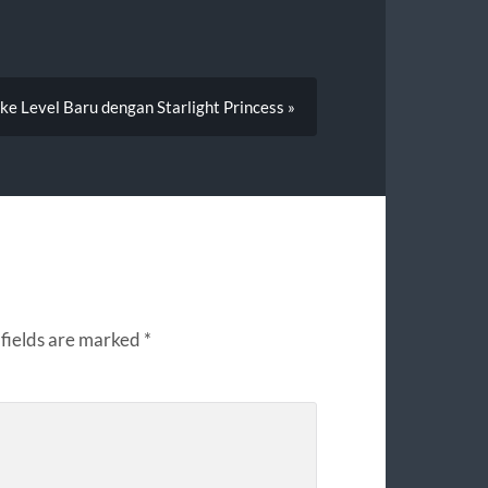
 Level Baru dengan Starlight Princess »
fields are marked
*