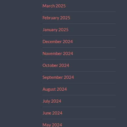
March 2025
February 2025
January 2025
December 2024
November 2024
October 2024
September 2024
August 2024
July 2024
June 2024
May 2024