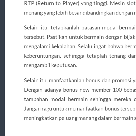
RTP (Return to Player) yang tinggi. Mesin slo
menang yang lebih besar dibandingkan dengan m
Selain itu, tetapkanlah batasan modal berma
tersebut. Pastikan untuk bermain dengan bijak
mengalami kekalahan. Selalu ingat bahwa berm
keberuntungan, sehingga tetaplah tenang dan
mengambil keputusan.
Selain itu, manfaatkanlah bonus dan promosi ya
Dengan adanya bonus new member 100 bebas
tambahan modal bermain sehingga mereka da
Jangan ragu untuk memanfaatkan bonus tersebu
meningkatkan peluang menang dalam bermain sl