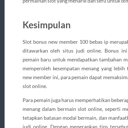
permainan slot yang menarik dan seru untuk di
Kesimpulan
Slot bonus new member 100 bebas ip merupak
ditawarkan oleh situs judi online. Bonus i
pemain baru untuk mendapatkan tambahan mo
memperoleh kesempatan menang yang lebih 
new member ini, para pemain dapat memaksim
slot online.
Para pemain juga harus memperhatikan bebera
menang dalam bermain slot online, seperti me
tetapkan batasan modal bermain, dan manfaatk
judi online. Dengan menerapkan tips tersebu