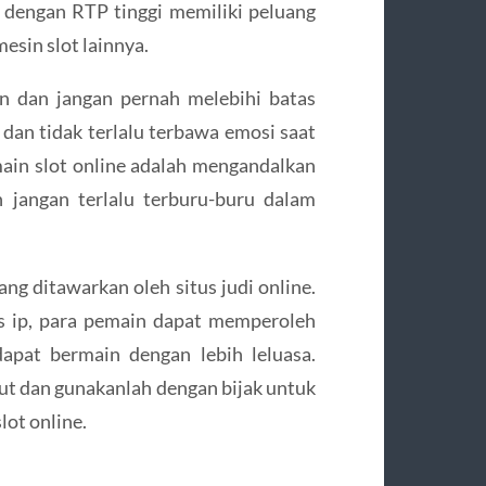
t dengan RTP tinggi memiliki peluang
esin slot lainnya.
in dan jangan pernah melebihi batas
 dan tidak terlalu terbawa emosi saat
ain slot online adalah mengandalkan
 jangan terlalu terburu-buru dalam
ng ditawarkan oleh situs judi online.
 ip, para pemain dapat memperoleh
pat bermain dengan lebih leluasa.
t dan gunakanlah dengan bijak untuk
ot online.