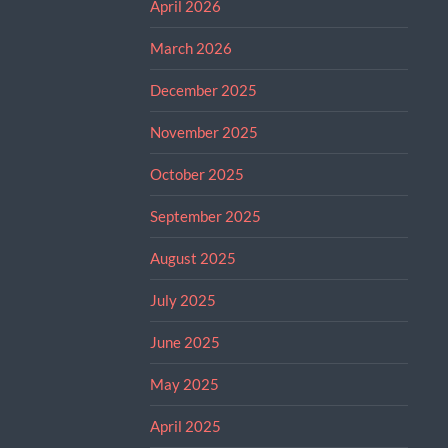
April 2026
March 2026
December 2025
November 2025
October 2025
September 2025
August 2025
July 2025
June 2025
May 2025
April 2025