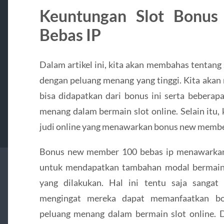
Keuntungan Slot Bonu
Bebas IP
Dalam artikel ini, kita akan membahas tentan
dengan peluang menang yang tinggi. Kita aka
bisa didapatkan dari bonus ini serta bebera
menang dalam bermain slot online. Selain itu, 
judi online yang menawarkan bonus new membe
Bonus new member 100 bebas ip menawarkan
untuk mendapatkan tambahan modal bermain 
yang dilakukan. Hal ini tentu saja sanga
mengingat mereka dapat memanfaatkan bo
peluang menang dalam bermain slot online. D