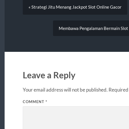
« Strategi Jitu Menang Jackpot Slot Online Gacor
Membawa Pengalaman Bermain Slot ke
Leave a Reply
Your email address will not be published.
Required 
COMMENT
*