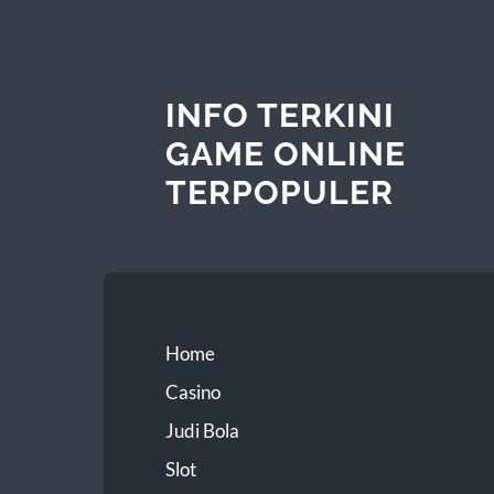
INFO TERKINI
GAME ONLINE
TERPOPULER
Home
Casino
Judi Bola
Slot