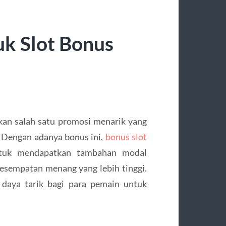
uk Slot Bonus
an salah satu promosi menarik yang
i. Dengan adanya bonus ini,
bonus slot
ntuk mendapatkan tambahan modal
sempatan menang yang lebih tinggi.
 daya tarik bagi para pemain untuk