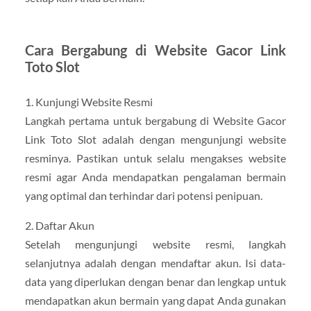
Cara Bergabung di Website Gacor Link
Toto Slot
1. Kunjungi Website Resmi
Langkah pertama untuk bergabung di Website Gacor
Link Toto Slot adalah dengan mengunjungi website
resminya. Pastikan untuk selalu mengakses website
resmi agar Anda mendapatkan pengalaman bermain
yang optimal dan terhindar dari potensi penipuan.
2. Daftar Akun
Setelah mengunjungi website resmi, langkah
selanjutnya adalah dengan mendaftar akun. Isi data-
data yang diperlukan dengan benar dan lengkap untuk
mendapatkan akun bermain yang dapat Anda gunakan