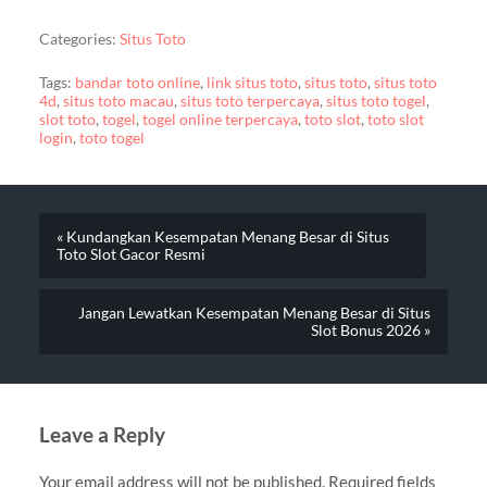
Categories:
Situs Toto
Tags:
bandar toto online
,
link situs toto
,
situs toto
,
situs toto
4d
,
situs toto macau
,
situs toto terpercaya
,
situs toto togel
,
slot toto
,
togel
,
togel online terpercaya
,
toto slot
,
toto slot
login
,
toto togel
« Kundangkan Kesempatan Menang Besar di Situs
Toto Slot Gacor Resmi
Jangan Lewatkan Kesempatan Menang Besar di Situs
Slot Bonus 2026 »
Leave a Reply
Your email address will not be published.
Required fields