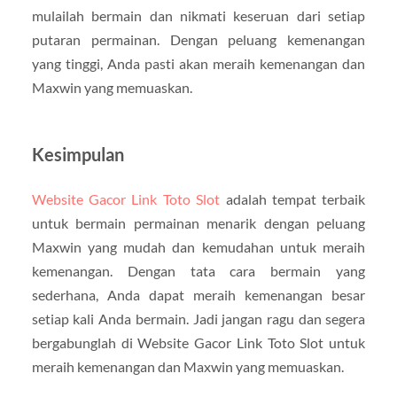
mulailah bermain dan nikmati keseruan dari setiap
putaran permainan. Dengan peluang kemenangan
yang tinggi, Anda pasti akan meraih kemenangan dan
Maxwin yang memuaskan.
Kesimpulan
Website Gacor Link Toto Slot
adalah tempat terbaik
untuk bermain permainan menarik dengan peluang
Maxwin yang mudah dan kemudahan untuk meraih
kemenangan. Dengan tata cara bermain yang
sederhana, Anda dapat meraih kemenangan besar
setiap kali Anda bermain. Jadi jangan ragu dan segera
bergabunglah di Website Gacor Link Toto Slot untuk
meraih kemenangan dan Maxwin yang memuaskan.