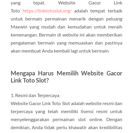
yang tepat. Website Gacor Link
Toto
https://linktotoslot.org/
adalah tempat terbaik
untuk bermain permainan menarik dengan peluang
Maxwin yang mudah dan kemudahan untuk meraih
kemenangan. Bermain di website ini akan memberikan
pengalaman bermain yang memuaskan dan pastinya
akan membuat Anda kembali lagi untuk bermain.
Mengapa Harus Memilih Website Gacor
Link Toto Slot?
1. Resmi dan Terpercaya
Website Gacor Link Toto Slot adalah website resmi dan
terpercaya yang telah memiliki lisensi resmi untuk
menyelenggarakan permainan slot online. Dengan
demikian, Anda tidak perlu khawatir akan kredibilitas