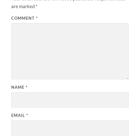
are marked
*
COMMENT
*
NAME
*
EMAIL
*