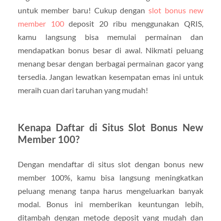
untuk member baru! Cukup dengan
slot bonus new
member 100
deposit 20 ribu menggunakan QRIS,
kamu langsung bisa memulai permainan dan
mendapatkan bonus besar di awal. Nikmati peluang
menang besar dengan berbagai permainan gacor yang
tersedia. Jangan lewatkan kesempatan emas ini untuk
meraih cuan dari taruhan yang mudah!
Kenapa Daftar di Situs Slot Bonus New
Member 100?
Dengan mendaftar di situs slot dengan bonus new
member 100%, kamu bisa langsung meningkatkan
peluang menang tanpa harus mengeluarkan banyak
modal. Bonus ini memberikan keuntungan lebih,
ditambah dengan metode deposit yang mudah dan