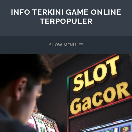
INFO TERKINI GAME ONLINE
TERPOPULER
SHOW MENU