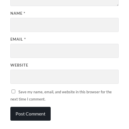
NAME
*
EMAIL
*
WEBSITE
Save my name, email, and website in this browser for the
next time I comment.