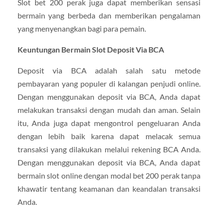
Slot bet 200 perak juga dapat memberikan sensasi
bermain yang berbeda dan memberikan pengalaman
yang menyenangkan bagi para pemain.
Keuntungan Bermain Slot Deposit Via BCA
Deposit via BCA adalah salah satu metode
pembayaran yang populer di kalangan penjudi online.
Dengan menggunakan deposit via BCA, Anda dapat
melakukan transaksi dengan mudah dan aman. Selain
itu, Anda juga dapat mengontrol pengeluaran Anda
dengan lebih baik karena dapat melacak semua
transaksi yang dilakukan melalui rekening BCA Anda.
Dengan menggunakan deposit via BCA, Anda dapat
bermain slot online dengan modal bet 200 perak tanpa
khawatir tentang keamanan dan keandalan transaksi
Anda.