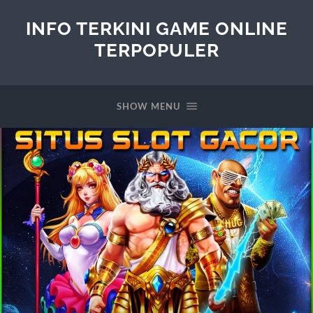
INFO TERKINI GAME ONLINE
TERPOPULER
SHOW MENU