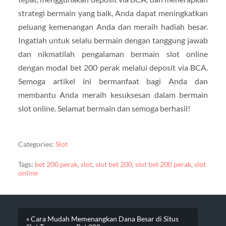
strategi bermain yang baik, Anda dapat meningkatkan
peluang kemenangan Anda dan meraih hadiah besar.
Ingatlah untuk selalu bermain dengan tanggung jawab
dan nikmatilah pengalaman bermain slot online
dengan modal bet 200 perak melalui deposit via BCA.
Semoga artikel ini bermanfaat bagi Anda dan
membantu Anda meraih kesuksesan dalam bermain
slot online. Selamat bermain dan semoga berhasil!
Categories:
Slot
Tags:
bet 200 perak
,
slot
,
slot bet 200
,
slot bet 200 perak
,
slot
online
« Cara Mudah Memenangkan Dana Besar di Situs