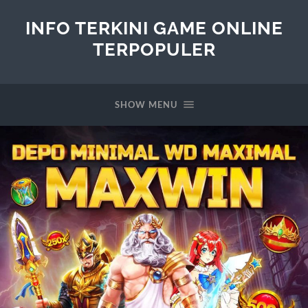
INFO TERKINI GAME ONLINE
TERPOPULER
SHOW MENU