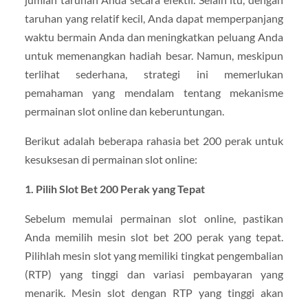
taruhan yang relatif kecil, Anda dapat memperpanjang
waktu bermain Anda dan meningkatkan peluang Anda
untuk memenangkan hadiah besar. Namun, meskipun
terlihat sederhana, strategi ini memerlukan
pemahaman yang mendalam tentang mekanisme
permainan slot online dan keberuntungan.
Berikut adalah beberapa rahasia bet 200 perak untuk
kesuksesan di permainan slot online:
1. Pilih Slot Bet 200 Perak yang Tepat
Sebelum memulai permainan slot online, pastikan
Anda memilih mesin slot bet 200 perak yang tepat.
Pilihlah mesin slot yang memiliki tingkat pengembalian
(RTP) yang tinggi dan variasi pembayaran yang
menarik. Mesin slot dengan RTP yang tinggi akan