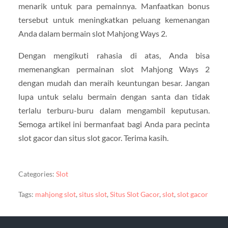
menarik untuk para pemainnya. Manfaatkan bonus
tersebut untuk meningkatkan peluang kemenangan
Anda dalam bermain slot Mahjong Ways 2.
Dengan mengikuti rahasia di atas, Anda bisa
memenangkan permainan slot Mahjong Ways 2
dengan mudah dan meraih keuntungan besar. Jangan
lupa untuk selalu bermain dengan santa dan tidak
terlalu terburu-buru dalam mengambil keputusan.
Semoga artikel ini bermanfaat bagi Anda para pecinta
slot gacor dan situs slot gacor. Terima kasih.
Categories:
Slot
Tags:
mahjong slot
,
situs slot
,
Situs Slot Gacor
,
slot
,
slot gacor