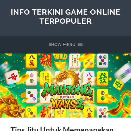
INFO TERKINI GAME ONLINE
TERPOPULER
SHOW MENU
Tips Jitu Untuk Memenangkan