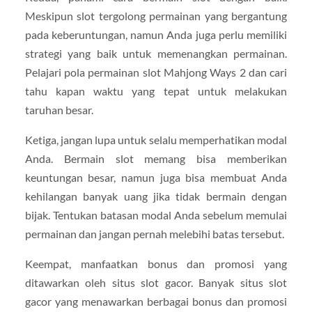
Meskipun slot tergolong permainan yang bergantung
pada keberuntungan, namun Anda juga perlu memiliki
strategi yang baik untuk memenangkan permainan.
Pelajari pola permainan slot Mahjong Ways 2 dan cari
tahu kapan waktu yang tepat untuk melakukan
taruhan besar.
Ketiga, jangan lupa untuk selalu memperhatikan modal
Anda. Bermain slot memang bisa memberikan
keuntungan besar, namun juga bisa membuat Anda
kehilangan banyak uang jika tidak bermain dengan
bijak. Tentukan batasan modal Anda sebelum memulai
permainan dan jangan pernah melebihi batas tersebut.
Keempat, manfaatkan bonus dan promosi yang
ditawarkan oleh situs slot gacor. Banyak situs slot
gacor yang menawarkan berbagai bonus dan promosi