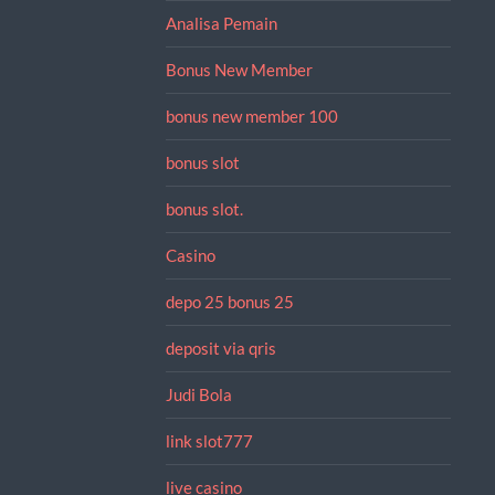
Analisa Pemain
Bonus New Member
bonus new member 100
bonus slot
bonus slot.
Casino
depo 25 bonus 25
deposit via qris
Judi Bola
link slot777
live casino