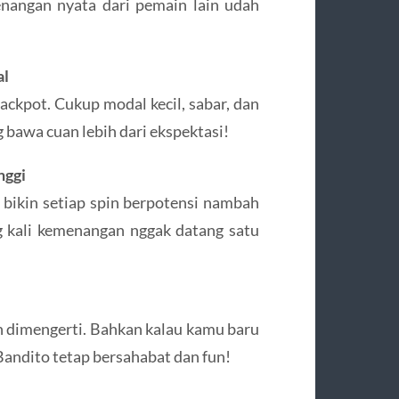
nangan nyata dari pemain lain udah
al
jackpot. Cukup modal kecil, sabar, dan
 bawa cuan lebih dari ekspektasi!
nggi
d bikin setiap spin berpotensi nambah
g kali kemenangan nggak datang satu
h dimengerti. Bahkan kalau kamu baru
 Bandito tetap bersahabat dan fun!