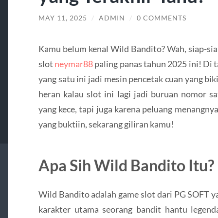
MAY 11, 2025
/
ADMIN
/
0 COMMENTS
Kamu belum kenal Wild Bandito? Wah, siap-sia
slot
neymar88
paling panas tahun 2025 ini! D
yang satu ini jadi mesin pencetak cuan yang bi
heran kalau slot ini lagi jadi buruan nomor
yang kece, tapi juga karena peluang menangny
yang buktiin, sekarang giliran kamu!
Apa Sih Wild Bandito Itu?
Wild Bandito adalah game slot dari PG SOFT y
karakter utama seorang bandit hantu legenda