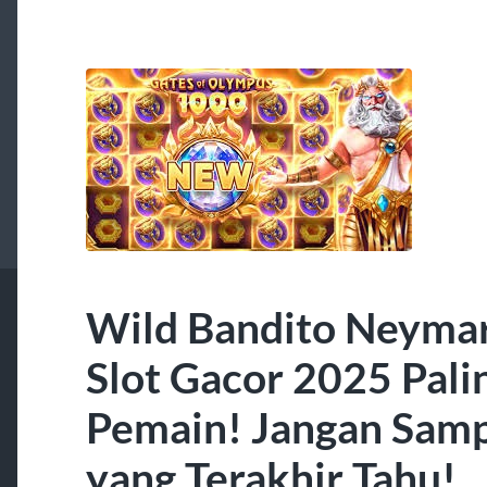
Wild Bandito Neyma
Slot Gacor 2025 Pali
Pemain! Jangan Samp
yang Terakhir Tahu!