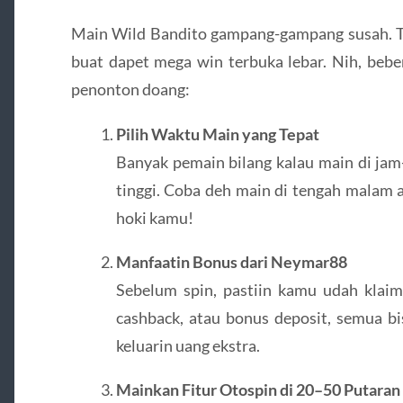
Main Wild Bandito gampang-gampang susah. Ta
buat dapet mega win terbuka lebar. Nih, bebe
penonton doang:
Pilih Waktu Main yang Tepat
Banyak pemain bilang kalau main di jam
tinggi. Coba deh main di tengah malam at
hoki kamu!
Manfaatin Bonus dari Neymar88
Sebelum spin, pastiin kamu udah klaim 
cashback, atau bonus deposit, semua 
keluarin uang ekstra.
Mainkan Fitur Otospin di 20–50 Putaran