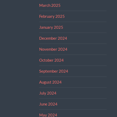
March 2025
February 2025
January 2025
December 2024
November 2024
October 2024
September 2024
August 2024
July 2024
June 2024
May 2024