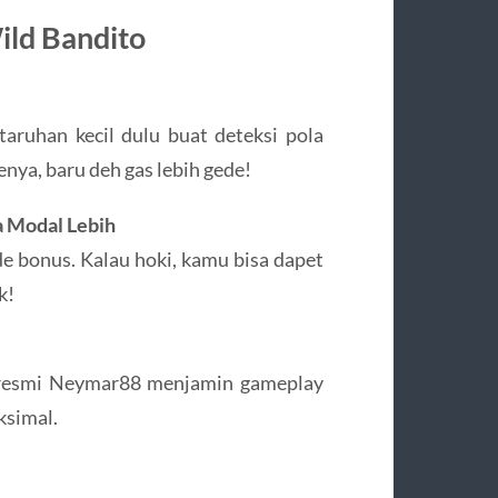
ild Bandito
 taruhan kecil dulu buat deteksi pola
ya, baru deh gas lebih gede!
a Modal Lebih
e bonus. Kalau hoki, kamu bisa dapet
k!
k resmi Neymar88 menjamin gameplay
ksimal.