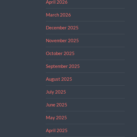
April 2026
March 2026
December 2025
November 2025
October 2025
September 2025
August 2025
July 2025
June 2025
May 2025
April 2025