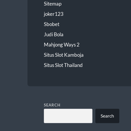
Sitemap
joker123
Sbobet
Judi Bola
Mahjong Ways 2
Situs Slot Kamboja
Situs Slot Thailand
SEARCH
Search