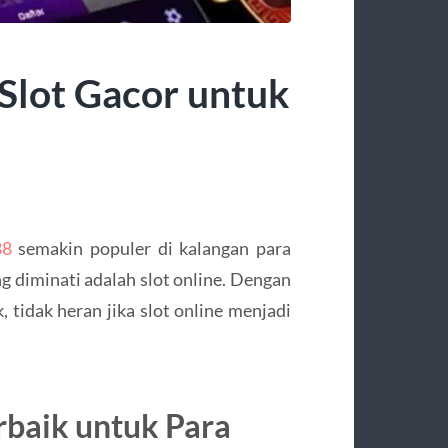
s Slot Gacor untuk
88
semakin populer di kalangan para
g diminati adalah slot online. Dengan
 tidak heran jika slot online menjadi
rbaik untuk Para