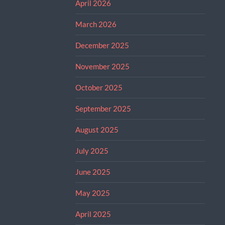
April 2026
March 2026
December 2025
November 2025
October 2025
September 2025
August 2025
July 2025
June 2025
May 2025
April 2025