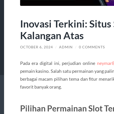
Inovasi Terkini: Situ
Kalangan Atas
OCTOBER 6, 2024
/
ADMIN
/
0 COMMENTS
Pada era digital ini, perjudian online
neymar
pemain kasino. Salah satu permainan yang palin
berbagai macam pilihan tema dan fitur menarik,
favorit banyak orang.
Pilihan Permainan Slot Te