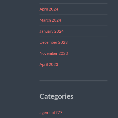
April 2024
March 2024
January 2024
December 2023
November 2023
April 2023
Categories
agen slot777