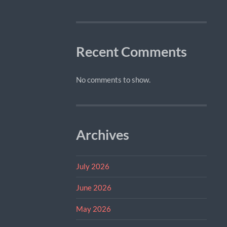
Recent Comments
No comments to show.
Archives
July 2026
June 2026
May 2026