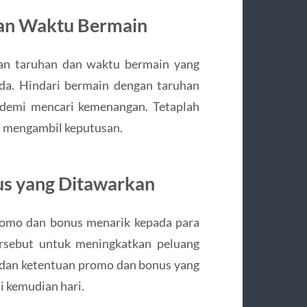
dan Waktu Bermain
an taruhan dan waktu bermain yang
a. Hindari bermain dengan taruhan
a demi mencari kemenangan. Tetaplah
m mengambil keputusan.
us yang Ditawarkan
romo dan bonus menarik kepada para
rsebut untuk meningkatkan peluang
dan ketentuan promo dan bonus yang
i kemudian hari.