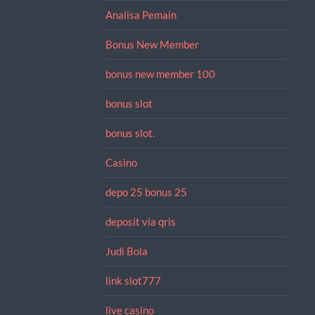
Analisa Pemain
Bonus New Member
bonus new member 100
bonus slot
bonus slot.
Casino
depo 25 bonus 25
deposit via qris
Judi Bola
link slot777
live casino