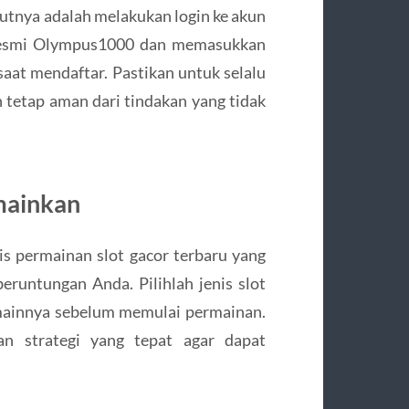
jutnya adalah melakukan login ke akun
resmi Olympus1000 dan memasukkan
aat mendaftar. Pastikan untuk selalu
 tetap aman dari tindakan yang tidak
imainkan
s permainan slot gacor terbaru yang
eruntungan Anda. Pilihlah jenis slot
 mainnya sebelum memulai permainan.
n strategi yang tepat agar dapat