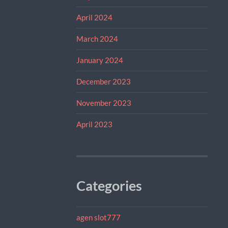
April 2024
March 2024
January 2024
December 2023
November 2023
April 2023
Categories
agen slot777